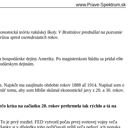
www.Prave-Spektrum.sk
onomickú teóriu rakúskej školy. V Bratislave prednášal na pozvanie
rízou spred osemdesiatich rokov.
a hospodárske dejiny Ameriky. Po magisterskom štúdiu sa pridal ešte
podárskym dejinám.
ia. Najskôr ma zaujímalo obdobie rokov 1888 až 1914. Napísal som o
úť tomu, aby som hlbšie skúmal ekonomické javy z 20. a 30. rokov.
ečo kríza na začiatku 20. rokov prehrmela tak rýchlo a tá na
o je prvý rozdiel. FED vytvoril počas prvej svetovej vojny veľa
anky si v dôsledku toho požičiavali príliš veľa peňazí, ich ponuka