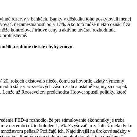
povinné rezervy v bankách. Banky v dôsledku toho poskytovali menej
zotavovať, nezamestnanosť bola 17%. Ako toto môže niekto označiť za
môže kontrolovať trhové ceny a aktívne utvárať rozhodnutia
o protiústavné.
učili a robíme tie isté chyby znovu.
 V 20. rokoch existovalo niečo, čomu sa hovorilo „zlatý výmenný
adili stále viac svetových zásob zlata a ostatné krajiny sa naopak
. Lenže už Rooseveltov predchodca Hoover spustil politiky, ktoré
 vedenie FED-u rozhodlo, že pre stimulovanie ekonomiky je treba
m v decembri už to bolo len 1,5%. Zvyšovať ju začali až niekedy ku
množstvom peňazí? Požičajú ich. Najcitlivejší na úrokové sadzby v
í si povie: „Predtým som si dom nemohol dovoliť, teraz môžem.“