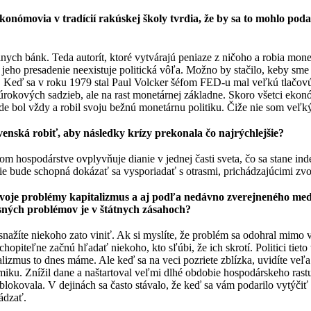
Ekonómovia v tradícií rakúskej školy tvrdia, že by sa to mohlo pod
ch bánk. Teda autorít, ktoré vytvárajú peniaze z ničoho a robia mone
 jeho presadenie neexistuje politická vôľa. Možno by stačilo, keby s
ne. Keď sa v roku 1979 stal Paul Volcker šéfom FED-u mal veľkú tlačovú
rokových sadzieb, ale na rast monetárnej základne. Skoro všetci ekonó
e bol vždy a robil svoju bežnú monetárnu politiku. Čiže nie som veľký
enská robiť, aby následky krízy prekonala čo najrýchlejšie?
m hospodárstve ovplyvňuje dianie v jednej časti sveta, čo sa stane ind
pšie bude schopná dokázať sa vysporiadať s otrasmi, prichádzajúcimi zv
 za svoje problémy kapitalizmus a aj podľa nedávno zverejneného 
asných problémov je v štátnych zásahoch?
snažíte niekoho zato viniť. Ak si myslíte, že problém sa odohral mimo 
hopiteľne začnú hľadať niekoho, kto sľúbi, že ich skrotí. Politici tiet
zmus to dnes máme. Ale keď sa na veci pozriete zblízka, uvidíte veľa 
u. Znížil dane a naštartoval veľmi dlhé obdobie hospodárskeho rastu, k
lokovala. V dejinách sa často stávalo, že keď sa vám podarilo vytýčiť 
ádzať.