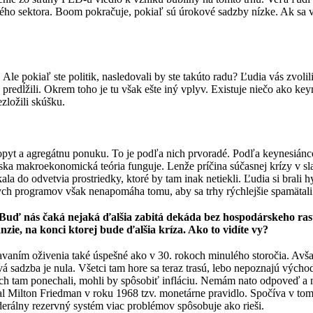
ého sektora. Boom pokračuje, pokiaľ sú úrokové sadzby nízke. Ak sa vša
?
 Ale pokiaľ ste politik, nasledovali by ste takúto radu? Ľudia vás zvolil
u predĺžili. Okrem toho je tu však ešte iný vplyv. Existuje niečo ako ke
zložili skúšku.
pyt a agregátnu ponuku. To je podľa nich prvoradé. Podľa keynesiáncov
ka makroekonomická teória funguje. Lenže príčina súčasnej krízy v sla
ala do odvetvia prostriedky, ktoré by tam inak netiekli. Ľudia si brali 
nych programov však nenapomáha tomu, aby sa trhy rýchlejšie spamätali.
. Buď nás čaká nejaká ďalšia zabitá dekáda bez hospodárskeho ra
ie, na konci ktorej bude ďalšia kríza. Ako to vidíte vy?
avaním oživenia také úspešné ako v 30. rokoch minulého storočia. Avša
 sadzba je nula. Všetci tam hore sa teraz trasú, lebo nepoznajú východ
y ich tam ponechali, mohli by spôsobiť infláciu. Nemám nato odpoveď a 
al Milton Friedman v roku 1968 tzv. monetárne pravidlo. Spočíva v 
derálny rezervný systém viac problémov spôsobuje ako rieši.