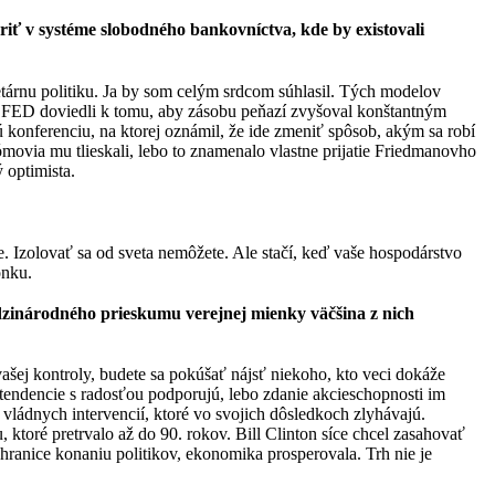
ariť v systéme slobodného bankovníctva, kde by existovali
tárnu politiku. Ja by som celým srdcom súhlasil. Tých modelov
me FED doviedli k tomu, aby zásobu peňazí zvyšoval konštantným
 konferenciu, na ktorej oznámil, že ide zmeniť spôsob, akým sa robí
movia mu tlieskali, lebo to znamenalo vlastne prijatie Friedmanovho
 optimista.
e. Izolovať sa od sveta nemôžete. Ale stačí, keď vaše hospodárstvo
onku.
medzinárodného prieskumu verejnej mienky väčšina z nich
vašej kontroly, budete sa pokúšať nájsť niekoho, kto veci dokáže
o tendencie s radosťou podporujú, lebo zdanie akcieschopnosti im
vládnych intervencií, ktoré vo svojich dôsledkoch zlyhávajú.
toré pretrvalo až do 90. rokov. Bill Clinton síce chcel zasahovať
hranice konaniu politikov, ekonomika prosperovala. Trh nie je