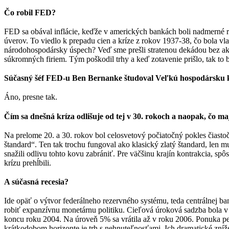
Čo robil FED?
FED sa obával inflácie, keďže v amerických bankách boli nadmerné r
úverov. To viedlo k prepadu cien a kríze z rokov 1937-38, čo bola vl
národohospodársky úspech? Veď sme prešli stratenou dekádou bez akéh
súkromných firiem. Tým poškodil trhy a keď zotavenie prišlo, tak to b
Súčasný šéf FED-u Ben Bernanke študoval Veľkú hospodársku krízu
Áno, presne tak.
Čím sa dnešná kríza odlišuje od tej v 30. rokoch a naopak, čo m
Na prelome 20. a 30. rokov bol celosvetový počiatočný pokles čiasto
štandard“. Ten tak trochu fungoval ako klasický zlatý štandard, len 
snažili odlivu tohto kovu zabrániť. Pre väčšinu krajín kontrakcia, 
krízu prehĺbili.
A súčasná recesia?
Ide opäť o výtvor federálneho rezervného systému, teda centrálnej b
robiť expanzívnu monetárnu politiku. Cieľová úroková sadzba bola v
koncu roku 2004. Na úroveň 5% sa vrátila až v roku 2006. Ponuka pe
krátkodobom horizonte je trh s nehnuteľnosťami. Ich dramatické zníž