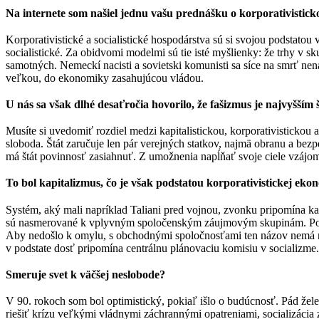
Na internete som našiel jednu vašu prednášku o korporativistic
Korporativistické a socialistické hospodárstva sú si svojou podstato
socialistické. Za obidvomi modelmi sú tie isté myšlienky: že trhy v s
samotných. Nemeckí nacisti a sovietski komunisti sa síce na smrť nen
veľkou, do ekonomiky zasahujúcou vládou.
U nás sa však dlhé desaťročia hovorilo, že fašizmus je najvyšším
Musíte si uvedomiť rozdiel medzi kapitalistickou, korporativistickou
sloboda. Štát zaručuje len pár verejných statkov, najmä obranu a be
má štát povinnosť zasiahnuť. Z umožnenia napĺňať svoje ciele vzájo
To bol kapitalizmus, čo je však podstatou korporativistickej ek
Systém, aký mali napríklad Taliani pred vojnou, zvonku pripomína kap
sú nasmerované k vplyvným spoločenským záujmovým skupinám. Podstat
Aby nedošlo k omylu, s obchodnými spoločnosťami ten názov nemá nič
v podstate dosť pripomína centrálnu plánovaciu komisiu v socializme.
Smeruje svet k väčšej neslobode?
V 90. rokoch som bol optimistický, pokiaľ išlo o budúcnosť. Pád žel
riešiť krízu veľkými vládnymi záchrannými opatreniami, socializácia 