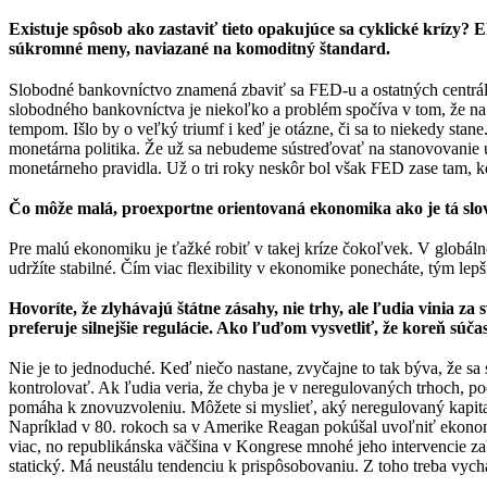
Existuje spôsob ako zastaviť tieto opakujúce sa cyklické krízy? 
súkromné meny, naviazané na komoditný štandard.
Slobodné bankovníctvo znamená zbaviť sa FED-u a ostatných centrálny
slobodného bankovníctva je niekoľko a problém spočíva v tom, že na
tempom. Išlo by o veľký triumf i keď je otázne, či sa to niekedy sta
monetárna politika. Že už sa nebudeme sústreďovať na stanovovanie ú
monetárneho pravidla. Už o tri roky neskôr bol však FED zase tam, kd
Čo môže malá, proexportne orientovaná ekonomika ako je tá slov
Pre malú ekonomiku je ťažké robiť v takej kríze čokoľvek. V globálno
udržíte stabilné. Čím viac flexibility v ekonomike ponecháte, tým le
Hovoríte, že zlyhávajú štátne zásahy, nie trhy, ale ľudia vinia
preferuje silnejšie regulácie. Ako ľuďom vysvetliť, že koreň súč
Nie je to jednoduché. Keď niečo nastane, zvyčajne to tak býva, že sa 
kontrolovať. Ak ľudia veria, že chyba je v neregulovaných trhoch, poc
pomáha k znovuzvoleniu. Môžete si myslieť, aký neregulovaný kapitali
Napríklad v 80. rokoch sa v Amerike Reagan pokúšal uvoľniť ekonomik
viac, no republikánska väčšina v Kongrese mnohé jeho intervencie zab
statický. Má neustálu tendenciu k prispôsobovaniu. Z toho treba vych