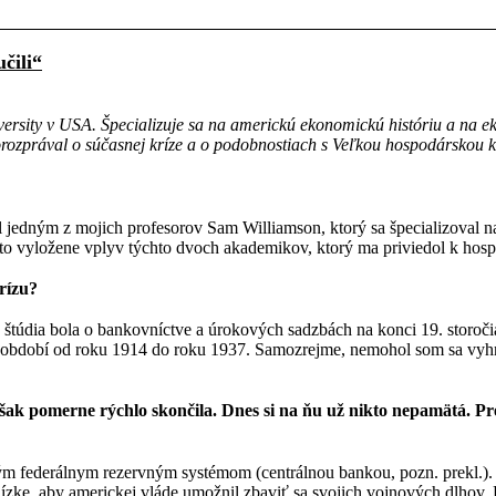
čili“
rsity v USA. Špecializuje sa na americkú ekonomickú históriu a na ek
orozprával o súčasnej kríze a o podobnostiach s Veľkou hospodárskou k
l jedným z mojich profesorov Sam Williamson, ktorý sa špecializoval n
 to vyložene vplyv týchto dvoch akademikov, ktorý ma priviedol k hos
rízu?
štúdia bola o bankovníctve a úrokových sadzbách na konci 19. storoč
 období od roku 1914 do roku 1937. Samozrejme, nemohol som sa vyhn
však pomerne rýchlo skončila. Dnes si na ňu už nikto nepamätá. Pr
ým federálnym rezervným systémom (centrálnou bankou, pozn. prekl.). T
ízke, aby americkej vláde umožnil zbaviť sa svojich vojnových dlhov. B