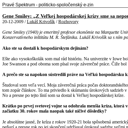
Pravé Spektrum - politicko-spoločenský e-zin
Gene Smiley: „Z Veľkej hospodárskej krízy sme sa nepou
20-12-2009 /
Lukáš Krivošík
/
Rozhovory
Gene Smiley (1940) je emeritný profesor ekonómie na Marquette Unive
Konzervatívneho inštitútu M. R. Štefánika. Lukáš Krivošík sa s ním p
Ako ste sa dostali k hospodárskym dejinám?
Ešte ako vysokoškolák som mal rád históriu. Na univerzite v Iowe bo
Joe Swanson a pod oboma som písal svoje záverečné práce. Čiže bol
A prečo ste sa napokon sústredili práve na Veľkú hospodársku k
Študoval som veľa vecí. Moja záverečná práca počas doktorandského 
tom zopár článkov. To ma priviedlo k skúmaniu úrokových sadzieb v
No a presne po tejto línií som sa dostal k Veľkej hospodárskej kríze.
Krátko po prvej svetovej vojne sa odohrala menšia kríza, ktorá 
začiatku 30. rokov mala naopak také ničivé dôsledky?
Je absolútne jasné, že kríza z rokov 1920-21 bola spôsobená americk
peňazí a presne rok po jej skončení udržiaval úrokové sadzby veľmi n