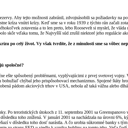
ezervy. Aby tejto možnosti zabránil, zdvojnásobili sa požiadavky na 
astne kríza vnútri krízy. Keď sme sa v roku 1939 z týchto rán začali 
okoľvek zotavenia a to len preto, lebo Roosevelt si myslel, že vláda 
olo skôr vďaka tomu, že Najvyšší súd zrušil niektoré jeho regulácie ak
 po celý život. Vy však tvrdíte, že z minulosti sme sa vôbec nepo
ajú spoločné?
čne ešte spôsobený problémami, vyplývajúcimi z prvej svetovej vojny.
mu bohužiaľ chýbal jeho prispôsobovací mechanizmus. Spojené štáty hrom
spôsobená pádom akciových trhov v USA, nebola až taká vážna alebo dlhá
anky. Po teroristických útokoch z 11. septembra 2001 sa Greenspanovo
 dôsledku toho znížená. V januári 2001 sa nachádzala na úrovni 6%, ký
ňazí v dôsledku toho dosť narástla. A čo urobia súkromné banky s tým 
enie zo strany FED-u viedlo k vzniku bubliny na tomto trhu. Veľa ľud