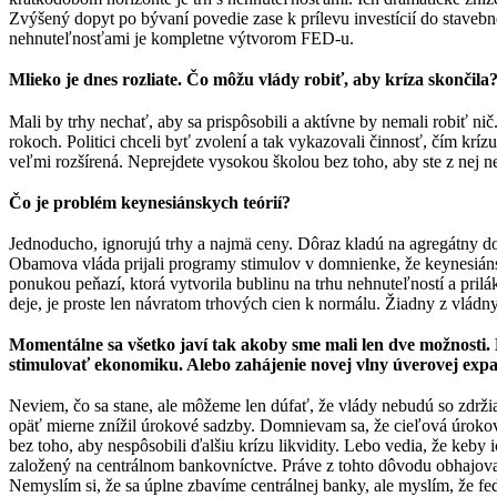
Zvýšený dopyt po bývaní povedie zase k prílevu investícií do stavebn
nehnuteľnosťami je kompletne výtvorom FED-u.
Mlieko je dnes rozliate. Čo môžu vlády robiť, aby kríza skončila
Mali by trhy nechať, aby sa prispôsobili a aktívne by nemali robiť nič.
rokoch. Politici chceli byť zvolení a tak vykazovali činnosť, čím kríz
veľmi rozšírená. Neprejdete vysokou školou bez toho, aby ste z nej ne
Čo je problém keynesiánskych teórií?
Jednoducho, ignorujú trhy a najmä ceny. Dôraz kladú na agregátny do
Obamova vláda prijali programy stimulov v domnienke, že keynesiáns
ponukou peňazí, ktorá vytvorila bublinu na trhu nehnuteľností a prilák
deje, je proste len návratom trhových cien k normálu. Žiadny z vlád
Momentálne sa všetko javí tak akoby sme mali len dve možnosti
stimulovať ekonomiku. Alebo zahájenie novej vlny úverovej expanz
Neviem, čo sa stane, ale môžeme len dúfať, že vlády nebudú so zdrži
opäť mierne znížil úrokové sadzby. Domnievam sa, že cieľová úroková
bez toho, aby nespôsobili ďalšiu krízu likvidity. Lebo vedia, že keb
založený na centrálnom bankovníctve. Práve z tohto dôvodu obhajov
Nemyslím si, že sa úplne zbavíme centrálnej banky, ale myslím, že fe