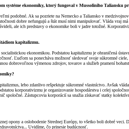
kom systéme ekonomiky, ktorý fungoval v Mussoliniho Taliansku p
u veľmi podobné. Ak sa pozriete na Nemecko a Taliansko v medzivojnovo
kutočnosti dobre nefungujú a štát musí nimi manipulovať. Vláda vraj má
ávideli, ale ich predstavy o ekonomike boli v jadre totožné. Korporativ
 štádiom kapitalizmu.
 a socialistickou ekonomikou. Podstatou kapitalizmu je ohraničená ústa
zpečnosť. Ľuďom sa ponecháva možnosť sledovať svoje súkromné ciele, 
mnou dobrovoľnou výmenou zdrojov, tovarov a služieb pramení bohatst
onomiky?
italizmus, lebo zdanlivo rešpektuje súkromné vlastníctvo. Avšak vláda 
ou korporativizmu je organizovanie hospodárstva i celej spoločnosti
 spoločné. Zástupcovia korporácií sa snažia získavať statky kolektí
eznej opony a oslobodenie Strednej Európy, to všetko boli dobré veci.
zdravotníctva... Uvidíme, čo prinesie budúcnosť.