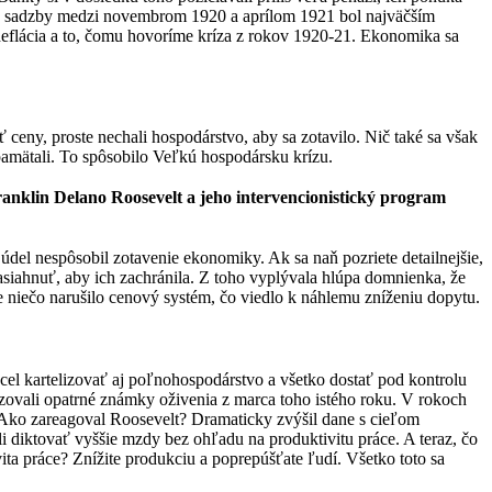
nej sadzby medzi novembrom 1920 a aprílom 1921 bol najväčším
á deflácia a to, čomu hovoríme kríza z rokov 1920-21. Ekonomika sa
 ceny, proste nechali hospodárstvo, aby sa zotavilo. Nič také sa však
pamätali. To spôsobilo Veľkú hospodársku krízu.
anklin Delano Roosevelt a jeho intervencionistický program
el nespôsobil zotavenie ekonomiky. Ak sa naň pozriete detailnejšie,
zasiahnuť, aby ich zachránila. Z toho vyplývala hlúpa domnienka, že
niečo narušilo cenový systém, čo viedlo k náhlemu zníženiu dopytu.
hcel kartelizovať aj poľnohospodárstvo a všetko dostať pod kontrolu
lizovali opatrné známky oživenia z marca toho istého roku. V rokoch
e. Ako zareagoval Roosevelt? Dramaticky zvýšil dane s cieľom
li diktovať vyššie mzdy bez ohľadu na produktivitu práce. A teraz, čo
ta práce? Znížite produkciu a poprepúšťate ľudí. Všetko toto sa