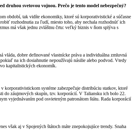
red druhou svetovou vojnou. Prečo je tento model nebezpečný?
m období, tak vidíte ekonomiky, ktoré sú korporativistické a súčasne
 robiť rozhodnutia za ľudí, miesto toho, aby nechala rozhodnúť ich
izmus má však jednu zvláštnu črtu: veľký biznis v ňom splýva s
vná vláda, dobre definované vlastnícke práva a individuálna zmluvná
pokiaľ na ich dosiahnutie nepoužívajú násilie alebo podvod. Vtedy
vo kapitalistických ekonomík.
v korporativistickom systéme zabezpečuje distribúciu statkov, ktoré
 do záujmových skupín, tzv. korporácií. V Taliansku ich bolo 22.
vnym vyjednávaním pod osvieteným patronátom štátu. Rada korporácií
 Dnes však aj v Spojených štátoch máte znepokojujúce trendy. Snaha