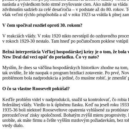
narástla a výsledkom bolo strmé zvyšovanie cien. Ako náhle sa vlád
zdvihnutím sadzieb za celé desaťročia – v podstate až do 80. rokov. 
však veľmi rýchlo prispôsobila a už v roku 1923 sa vrátila k plnej zam
V čom spočíval rozdiel oproti 30. rokom?
V reakciách vlády. V roku 1920 nikto nevstúpil do ozdravného procesu
v rokoch 1929-30 nestalo. Tam hneď po počiatočnom poklese vstúpil d
Bežná interpretácia Veľkej hospodárskej krízy je o tom, že bol
New Deal dal veci opäť do poriadku. Čo vy nato?
Myslím, že dnes sa väčšina hospodárskych historikov zhodne na tom,
tak uvidíte, že ide naopak o program brzdiaci zotavenie. Po prvé, No
problémom bola nadprodukcia a jediné, čo musíme robiť, je zmenšiť 
O čo sa vlastne Roosevelt pokúšal?
Keďže problém videl v nadprodukcii, snažil sa kontrolovať, čo robia 
federálnej vlády. Viedlo to k úplnému fiasku. Keď na jeseň roku 1933
1935-36 boli niektoré Rooseveltove opatrenia vyhlásené za protiústav
prerozdeľovať zisky spoločností. Bohatým zvýšil mieru progresivity. 
urobíte, ak máte firmu a čelíte vyšším mzdovým požiadavkám, bez toho
vtedy dialo.