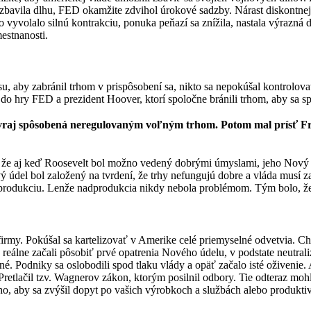
a zbavila dlhu, FED okamžite zdvihol úrokové sadzby. Nárast diskont
To vyvolalo silnú kontrakciu, ponuka peňazí sa znížila, nastala výrazn
estnanosti.
, aby zabránil trhom v prispôsobení sa, nikto sa nepokúšal kontrolovať
o hry FED a prezident Hoover, ktorí spoločne bránili trhom, aby sa s
a vraj spôsobená neregulovaným voľným trhom. Potom mal prísť Fr
 že aj keď Roosevelt bol možno vedený dobrými úmyslami, jeho Nový úd
vý údel bol založený na tvrdení, že trhy nefungujú dobre a vláda musí 
produkciu. Lenže nadprodukcia nikdy nebola problémom. Tým bolo, že 
firmy. Pokúšal sa kartelizovať v Amerike celé priemyselné odvetvia. C
 reálne začali pôsobiť prvé opatrenia Nového údelu, v podstate neutra
né. Podniky sa oslobodili spod tlaku vlády a opäť začalo isté oživeni
Pretlačil tzv. Wagnerov zákon, ktorým posilnil odbory. Tie odteraz moh
, aby sa zvýšil dopyt po vašich výrobkoch a službách alebo produktivi