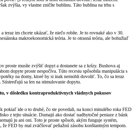
k zvýšia, vy vlastne zničíte bublinu. Táto bublina na trhu s
i a teraz im chcete ukázať, že niečo robíte. Je to rovnaké ako v 30.
ynesiánska makroekonomická teória. Je to otrasná teória, ale bohužiaľ
 proste musíte zvýšiť dopyt a dostanete sa z krízy. Bushova aj
bom dopyte proste nespočíva. Túto recesiu spôsobila manipulácia s
hypotéky na domy, ktoré by si inak nemohli dovoliť. To, čo sa teraz
 Sústreďujú sa len na stimulovanie dopytu.
stu, v dôsledku kontraproduktívnych vládnych pokusov
k pokiaľ ide o to druhé, čo ste povedali, na konci minulého roka FED
isko z tejto situácie. Dumajú ako dostať nadbytočné peniaze z bánk
nemajú ju ani oni. Toto je proste spôsob, akým funguje systém,
tom, že FED by mal zväčšovať peňažnú zásobu konštantným tempom.