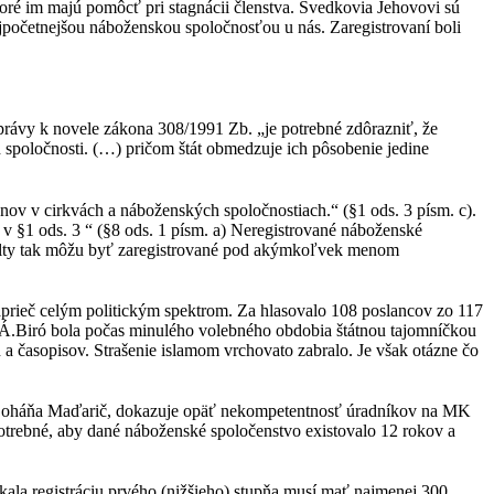
ré im majú pomôcť pri stagnácii členstva. Svedkovia Jehovovi sú
jpočetnejšou náboženskou spoločnosťou u nás. Zaregistrovaní boli
právy k novele zákona 308/1991 Zb. „je potrebné zdôrazniť, že
spoločnosti. (…) pričom štát obmedzuje ich pôsobenie jedine
ov v cirkvách a náboženských spoločnostiach.“ (§1 ods. 3 písm. c).
 v §1 ods. 3 “ (§8 ods. 1 písm. a) Neregistrované náboženské
 kulty tak môžu byť zaregistrované pod akýmkoľvek menom
prieč celým politickým spektrom. Za hlasovalo 108 poslancov zo 117
Á.Biró bola počas minulého volebného obdobia štátnou tajomníčkou
 a časopisov. Strašenie islamom vrchovato zabralo. Je však otázne čo
ním oháňa Maďarič, dokazuje opäť nekompetentnosť úradníkov na MK
potrebné, aby dané náboženské spoločenstvo existovalo 12 rokov a
kala registráciu prvého (nižšieho) stupňa musí mať najmenej 300