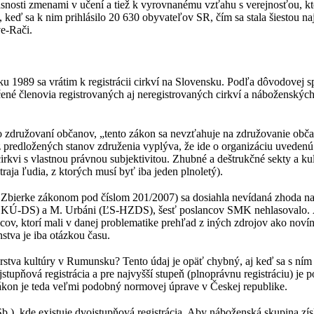
osti zmenami v učení a tiež k vyrovnanému vzťahu s verejnosťou, kto
eď sa k nim prihlásilo 20 630 obyvateľov SR, čím sa stala šiestou na
ve-Rači.
 1989 sa vrátim k registrácii cirkví na Slovensku. Podľa dôvodovej s
 členovia registrovaných aj neregistrovaných cirkví a náboženských 
 združovaní občanov, „tento zákon sa nevzťahuje na združovanie občan
k z predložených stanov združenia vyplýva, že ide o organizáciu uvedenú
irkvi s vlastnou právnou subjektivitou. Zhubné a deštrukčné sekty a
raja ľudia, z ktorých musí byť iba jeden plnoletý).
 Zbierke zákonom pod číslom 201/2007) sa dosiahla nevídaná zhoda na
 (SDKÚ-DS) a M. Urbáni (ĽS-HZDS), šesť poslancov SMK nehlasovalo. 
ov, ktorí mali v danej problematike prehľad z iných zdrojov ako novín
stva je iba otázkou času.
sterstva kultúry v Rumunsku? Tento údaj je opäť chybný, aj keď sa s 
tupňová registrácia a pre najvyšší stupeň (plnoprávnu registráciu) je 
Zákon je teda veľmi podobný normovej úprave v Českej republike.
.), kde existuje dvojstupňová registrácia. Aby náboženská skupina zís