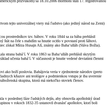
americkým prízvukom) sa 18.10.2006 mormóni stali 17. registrovanou
íctvom tejto univerzálnej viery má ľudstvo (ako jediný národ na Zemi)
ou prostredníkov tzv. bábov. V roku 1844 sa za bába prehlásil
štát na čele s mahdím sa hnutie ocitlo v povstaní proti šáhovi.
niec získal Mírza Husajn Alí, známy ako Baha‘ulláh (Sláva Božia).
ala strana bahá’í. V roku 1863 sa Baha‘ulláh prehlásil skrytým
áklad učenia bahá’í. V súčasnosti je hnutie vedené deviatimi členmi
vi ako boží poslovia. Bahájovia veria v zjednotenie národov (preto
 žiadnych kňazov ani teológov a podmienkou vstupu je iba uverenie
 náboženská skupina, ktorá má niekoľko stoviek členov.
la v poslednej fáze ľudských dejín, aby obnovila apoštolský úrad
pinou v rokoch 1832-35 ustanovil dvanásť apoštolov, ktorí boli