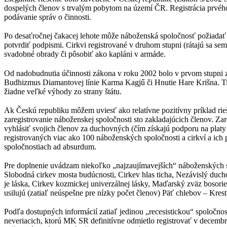
dospelých členov s trvalým pobytom na území ČR. Registrácia prvéh
podávanie správ o činnosti.
Po desaťročnej čakacej lehote môže náboženská spoločnosť požiadať o r
potvrdiť podpismi. Cirkvi registrované v druhom stupni (rátajú sa s
svadobné obrady či pôsobiť ako kapláni v armáde.
Od nadobudnutia účinnosti zákona v roku 2002 bolo v prvom stupni 
Budhizmus Diamantovej línie Karma Kagjű či Hnutie Hare Krišna. Tie
žiadne veľké výhody zo strany štátu.
Ak Českú republiku môžem uviesť ako relatívne pozitívny príklad rie
zaregistrovanie náboženskej spoločnosti sto zakladajúcich členov. Z
vyhlásiť svojich členov za duchovných (čím získajú podporu na platy
registrovaných viac ako 100 náboženských spoločnosti a cirkví a ic
spoločnostiach ad absurdum.
Pre doplnenie uvádzam niekoľko „najzaujímavejších“ náboženských spol
Slobodná cirkev mosta budúcnosti, Cirkev hlas ticha, Nezávislý ducho
je láska, Cirkev kozmickej univerzálnej lásky, Maďarský zväz bosor
usilujú (zatiaľ neúspešne pre nízky počet členov) Päť chlebov – Kres
Podľa dostupných informácií zatiaľ jedinou „recesistickou“ spoločnosť
neveriacich, ktorú MK SR definitívne odmietlo registrovať v decembri