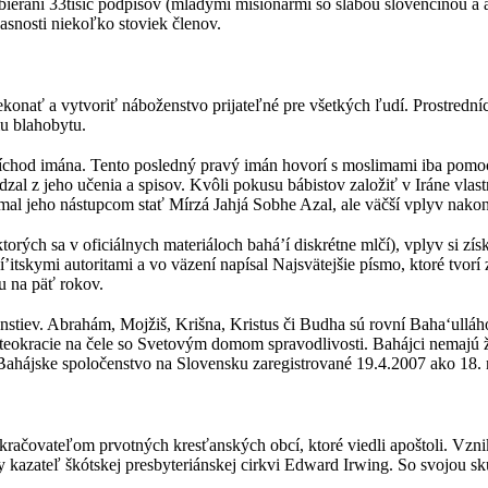
ieraní 33tisíc podpisov (mladými misionármi so slabou slovenčinou a 
nosti niekoľko stoviek členov.
 prekonať a vytvoriť náboženstvo prijateľné pre všetkých ľudí. Prostredn
mu blahobytu.
ríchod imána. Tento posledný pravý imán hovorí s moslimami iba pomoc
 z jeho učenia a spisov. Kvôli pokusu bábistov založiť v Iráne vlastný 
 mal jeho nástupcom stať Mírzá Jahjá Sobhe Azal, ale väčší vplyv nako
ch sa v oficiálnych materiáloch bahá’í diskrétne mlčí), vplyv si získ
skymi autoritami a vo väzení napísal Najsvätejšie písmo, ktoré tvorí z
u na päť rokov.
stiev. Abrahám, Mojžiš, Krišna, Kristus či Budha sú rovní Baha‘ulláho
j teokracie na čele so Svetovým domom spravodlivosti. Bahájci nemajú
o Bahájske spoločenstvo na Slovensku zaregistrované 19.4.2007 ako 18.
račovateľom prvotných kresťanských obcí, ktoré viedli apoštoli. Vznik
kazateľ škótskej presbyteriánskej cirkvi Edward Irwing. So svojou sku