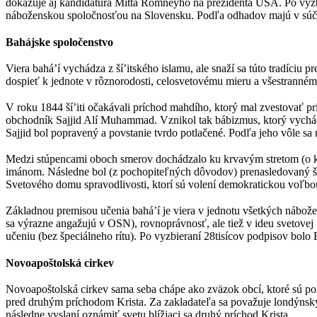
dokazuje aj kandidatúra Mitta Romneyho na prezidenta USA. Po vyzb
náboženskou spoločnosťou na Slovensku. Podľa odhadov majú v súčas
Bahájske spoločenstvo
Viera bahá’í vychádza z ší’itského islamu, ale snaží sa túto tradíciu
dospieť k jednote v rôznorodosti, celosvetovému mieru a všestranné
V roku 1844 ší’iti očakávali príchod mahdího, ktorý mal zvestovať p
obchodník Sajjid Alí Muhammad. Vznikol tak bábizmus, ktorý vychádzal
Sajjid bol popravený a povstanie tvrdo potlačené. Podľa jeho vôle sa
Medzi stúpencami oboch smerov dochádzalo ku krvavým stretom (o ktorý
imánom. Následne bol (z pochopiteľných dôvodov) prenasledovaný ší’it
Svetového domu spravodlivosti, ktorí sú volení demokratickou voľbo
Základnou premisou učenia bahá’í je viera v jednotu všetkých nábožen
sa výrazne angažujú v OSN), rovnoprávnosť, ale tiež v ideu svetove
učeniu (bez špeciálneho rítu). Po vyzbieraní 28tisícov podpisov bol
Novoapoštolská cirkev
Novoapoštolská cirkev sama seba chápe ako zväzok obcí, ktoré sú pok
pred druhým príchodom Krista. Za zakladateľa sa považuje londýnsky 
následne vyslaní oznámiť svetu blížiaci sa druhý príchod Krista.