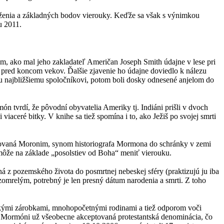
oženia a základných bodov vierouky. Keďže sa však s výnimkou
u 2011.
om, ako mal jeho zakladateľ Američan Joseph Smith údajne v lese pri
v pred koncom vekov. Ďalšie zjavenie ho údajne doviedlo k nálezu
u najbližšiemu spoločníkovi, potom boli dosky odnesené anjelom do
n tvrdí, že pôvodní obyvatelia Ameriky tj. Indiáni prišli v dvoch
iaceré bitky. V knihe sa tiež spomína i to, ako Ježiš po svojej smrti
hovaná Moronim, synom historiografa Mormona do schránky v zemi
môže na základe „posolstiev od Boha“ meniť vierouku.
z pozemského života do posmrtnej nebeskej sféry (praktizujú ju iba
zomrelým, potrebný je len presný dátum narodenia a smrti. Z toho
veľkými zárobkami, mnohopočetnými rodinami a tiež odporom voči
ú Mormóni už všeobecne akceptovaná protestantská denominácia, čo