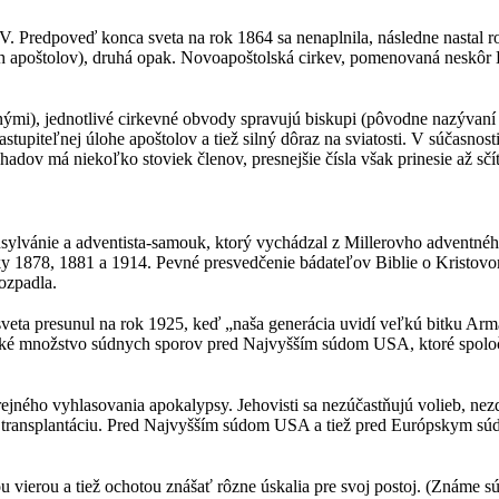
V. Predpoveď konca sveta na rok 1864 sa nenaplnila, následne nastal 
ch apoštolov), druhá opak. Novoapoštolská cirkev, pomenovaná neskôr
ými), jednotlivé cirkevné obvody spravujú biskupi (pôvodne nazývaní a
zastupiteľnej úlohe apoštolov a tiež silný dôraz na sviatosti. V súčasno
dov má niekoľko stoviek členov, presnejšie čísla však prinesie až sčí
nsylvánie a adventista-samouk, ktorý vychádzal z Millerovho adventnéh
ky 1878, 1881 a 1914. Pevné presvedčenie bádateľov Biblie o Kristovo
ozpadla.
c sveta presunul na rok 1925, keď „naša generácia uvidí veľkú bitku A
veľké množstvo súdnych sporov pred Najvyšším súdom USA, ktoré spolo
ejného vyhlasovania apokalypsy. Jehovisti sa nezúčastňujú volieb, ne
i transplantáciu. Pred Najvyšším súdom USA a tiež pred Európskym súd
vierou a tiež ochotou znášať rôzne úskalia pre svoj postoj. (Známe s