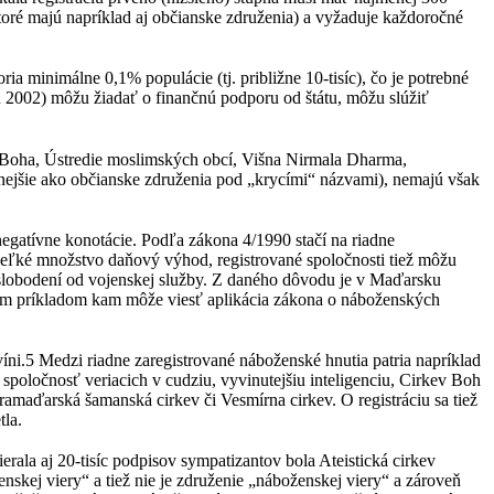
ré majú napríklad aj občianske združenia) a vyžaduje každoročné
ia minimálne 0,1% populácie (tj. približne 10-tisíc), čo je potrebné
ku 2002) môžu žiadať o finančnú podporu od štátu, môžu slúžiť
 Boha, Ústredie moslimských obcí, Višna Nirmala Dharma,
tnejšie ako občianske združenia pod „krycími“ názvami), nemajú však
negatívne konotácie. Podľa zákona 4/1990 stačí na riadne
 veľké množstvo daňový výhod, registrované spoločnosti tiež môžu
 oslobodení od vojenskej služby. Z daného dôvodu je v Maďarsku
vnym príkladom kam môže viesť aplikácia zákona o náboženských
íni.5 Medzi riadne zaregistrované náboženské hnutia patria napríklad
spoločnosť veriacich v cudziu, vyvinutejšiu inteligenciu, Cirkev Boh
maďarská šamanská cirkev či Vesmírna cirkev. O registráciu sa tiež
tla.
erala aj 20-tisíc podpisov sympatizantov bola Ateistická cirkev
skej viery“ a tiež nie je združenie „náboženskej viery“ a zároveň