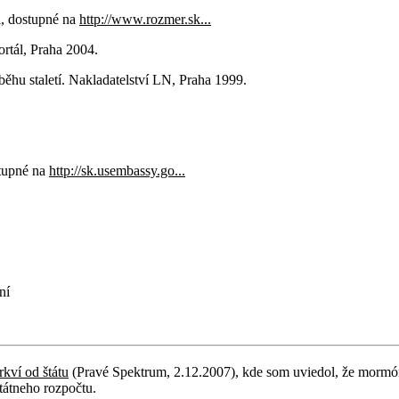
i, dostupné na
http://www.rozmer.sk...
rtál, Praha 2004.
ůběhu staletí. Nakladatelství LN, Praha 1999.
stupné na
http://sk.usembassy.go...
ní
kví od štátu
(Pravé Spektrum, 2.12.2007), kde som uviedol, že mormóni
tátneho rozpočtu.