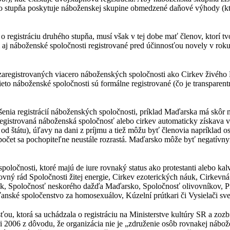
o stupňa poskytuje náboženskej skupine obmedzené daňové výhody (kto
egistráciu druhého stupňa, musí však v tej dobe mať členov, ktorí tvor
em aj náboženské spoločnosti registrované pred účinnosťou novely v ro
zaregistrovaných viacero náboženských spoločnosti ako Cirkev živého
to náboženské spoločnosti sú formálne registrované (čo je transparen
šenia registrácií náboženských spoločnosti, príklad Maďarska má skôr 
aregistrovaná náboženská spoločnosť alebo cirkev automaticky získava
 od štátu), úľavy na dani z príjmu a tiež môžu byť členovia napríklad
h počet sa pochopiteľne neustále rozrastá. Maďarsko môže byť negatí
očnosti, ktoré majú de iure rovnaký status ako protestanti alebo kalv
vný rád Spoločnosti žitej energie, Cirkev ezoterických náuk, Cirkevná 
iek, Spoločnosť neskorého dažďa Maďarsko, Spoločnosť olivovníkov, Pra
ťanské spoločenstvo za homosexuálov, Kúzelní prútkari či Vysielači sve
ou, ktorá sa uchádzala o registráciu na Ministerstve kultúry SR a zozbi
 2006 z dôvodu, že organizácia nie je „združenie osôb rovnakej nábožen