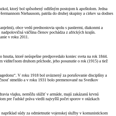
rozkol, ktorý bol spôsobený odlišným postojom k apoštolom. Jedna
 Hermannom Niehausom, patrila do druhej skupiny a cirkev sa dodnes
njelmi), obce vedú prednostovia spolu s pastiermi, diakonmi a
sti nadpolovičná väčšina členov pochádza z afrických krajín.
tanie v roku 2011.
o hnutia, ktoré neúspešne predpovedalo koniec sveta na rok 1844.
m viditeľnom druhom príchode, jeho posunutie o rok (1915) a tiež
rmagedonu“. V roku 1918 bol uväznený za porušovanie disciplíny a
čnosť stmelilo a v roku 1931 bolo premenované na Svedkov
zdravia vlajku, nemôžu slúžiť v armáde, majú zakázanú krvnú
om pre ľudské práva viedli najvyšší počet sporov v otázkach
ú napríklad súdy za odmietnutie vojenskej služby v komunistickom