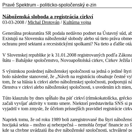
Pravé Spektrum - politicko-spoločenský e-zin
Náboženská sloboda a registrácia cirkví
03-03-2008 /
Michal Drotován
/
Kultúrna vojna
Generálna prokuratúra SR podala nedávno podnet na Ústavný súd, aby
Existujú na Slovensku náboženské slobody alebo sú tieto práva obme
ochranu pred sektami a recesistickými spolkami? Na tieto a ďalšie otá
V Slovenskej republike je k 31.01.2008 registrovaných podľa Zákona 
štátu – Bahájske spoločenstvo, Novoapoštolská cirkev, Cirkev Ježiš
S výnimkou poslednej náboženskej spoločnosti sa jedná o jediné štyri
bolo následne stanovené, že „Návrh na registráciu obsahuje čestné vy
tom, že sa hlásia k cirkvi alebo náboženskej spoločnosti, podporujú ná
členstva v cirkvi alebo náboženskej spoločnosti, s uvedením ich mien,
Túto klauzulu by dnes spĺňalo iba päť cirkví (rímskokatolícka, gréckok
začali vyvíjať aktivity v tomto smere. Niektorí predstavitelia SNS si p
vyjadril v tom zmysle, že účelom prísnejších pravidiel registrácie ci
Napriek tomu, že od roku 1989 boli zaregistrované iba štyri nábože
hocijaká sekta – možno aj nebezpečná – nemohla čerpať financie z
kde sa chybne uvádzajú iba dve náboženské spoločnosti, schválené po