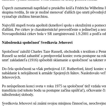
Úspech zaznamenali napríklad u pruského kráľa Fridricha Wilhelma I
skupina tvrdila, že nie je možné menovať ďalších (po smrti pôvodný
vyznačuje zložitou hierarchiou.
Najvyšší stupeň tvoria apoštoli (kmeňoví spolu s okružnými a pomocn
ďalšími. Pre cirkev je charakteristické presvedčenie o jedinečnej a ne
Novoapoštolská cirkev bola v SR zaregistrovaná 1.9.2001 a podľa odha
Náboženská spoločnosť Svedkovia Jehovovi
Spoločnosť založil Charles Taze Russell, obchodník s textilom z Pen
Russell sa nedal zahanbiť a predpovedal koniec sveta postupne na ro
smrť zakladateľa (1916) spôsobili sklamanie a spoločnosť sa takmer r
Do čela spoločnosti sa však prebojoval J.F. Rutherford, ktorý konie
nabádanie k nelojálnosti k armáde Spojených štátov. Nasledovalo 
Jehovových.
Po neúspešnom konci sveta v roku 1975 sa spoločnosť tiež vzdala ver
transfúziu (od tohoto bodu sa postupne začína upúšťať), očkovanie č
náboženskej slobody.
Svedkovia Jehovovi sú známi svojou misijnou činnosťou, neochvejnou 