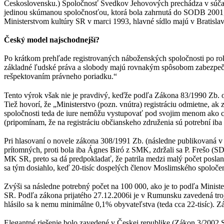
Československu.) Spoločnosť Svedkov Jehovových prechádza v súčasn
jedinou skúmanou spoločnosťou, ktorá bola zahrnutá do SODB 2001, k
Ministerstvom kultúry SR v marci 1993, hlavné sídlo majú v Bratisla
Český model najschodnejší?
Po krátkom prehľade registrovaných náboženských spoločnosti po roku
základné ľudské práva a slobody majú rovnakým spôsobom zabezpečené
rešpektovaním právneho poriadku.“
Tento výrok však nie je pravdivý, keďže podľa Zákona 83/1990 Zb. o
Tiež hovorí, že „Ministerstvo (pozn. vnútra) registráciu odmietne, a
spoločnosti teda de iure nemôžu vystupovať pod svojim menom ako c
(pripomínam, že na registráciu občianskeho združenia sú potrební iba t
Pri hlasovaní o novele zákona 308/1991 Zb. (následne publikovaná v
prítomných, proti bola iba Ágnes Biró z SMK, zdržali sa P. Frešo
MK SR, preto sa dá predpokladať, že patrila medzi malý počet poslanc
sa tým dosiahlo, keď 20-tisíc dospelých členov Moslimského spoločen
Zvýši sa následne potrebný počet na 100 000, ako je to podľa Mini
SR. Podľa zákona prijatého 27.12.2006i je v Rumunsku zavedená trojs
hlásilo sa k nemu minimálne 0,1% obyvateľstva (teda cca 22-tisíc). 
Elegantné riešenie bolo zavedené v Českej republike (Zákon 3/2002 Sb