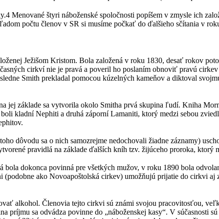
y.4 Menované štyri náboženské spoločnosti popíšem v zmysle ich zal
ľadom počtu členov v SR si musíme počkať do ďalšieho sčítania v rok
aloženej Ježišom Kristom. Bola založená v roku 1830, desať rokov pot
časných cirkví nie je pravá a poveril ho poslaním obnoviť pravú cirke
následne Smith prekladal pomocou kúzelných kameňov a diktoval svojm
 jej základe sa vytvorila okolo Smitha prvá skupina ľudí. Kniha Mormó
li kladní Nephiti a druhá záporní Lamaniti, ktorý medzi sebou zviedli v
ephitov.
z toho dôvodu sa o nich samozrejme nedochovali žiadne záznamy) usc
orené pravidlá na základe ďalších kníh tzv. žijúceho proroka, ktorý 
bola dokonca povinná pre všetkých mužov, v roku 1890 bola odvolaná 
 (podobne ako Novoapoštolská cirkev) umožňujú prijatie do cirkvi aj 
movať alkohol. Členovia tejto cirkvi sú známi svojou pracovitosťou, 
na príjmu sa odvádza povinne do „náboženskej kasy“. V súčasnosti s