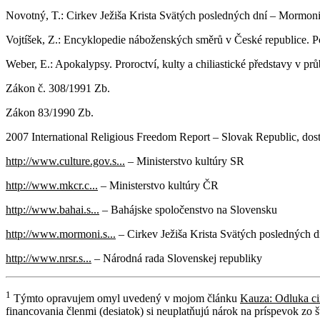
Novotný, T.: Cirkev Ježiša Krista Svätých posledných dní – Mormon
Vojtíšek, Z.: Encyklopedie náboženských směrů v České republice. Po
Weber, E.: Apokalypsy. Proroctví, kulty a chiliastické představy v pr
Zákon č. 308/1991 Zb.
Zákon 83/1990 Zb.
2007 International Religious Freedom Report – Slovak Republic, do
http://www.culture.gov.s...
– Ministerstvo kultúry SR
http://www.mkcr.c...
– Ministerstvo kultúry ČR
http://www.bahai.s...
– Bahájske spoločenstvo na Slovensku
http://www.mormoni.s...
– Cirkev Ježiša Krista Svätých posledných d
http://www.nrsr.s...
– Národná rada Slovenskej republiky
1
Týmto opravujem omyl uvedený v mojom článku
Kauza: Odluka cir
financovania členmi (desiatok) si neuplatňujú nárok na príspevok zo š