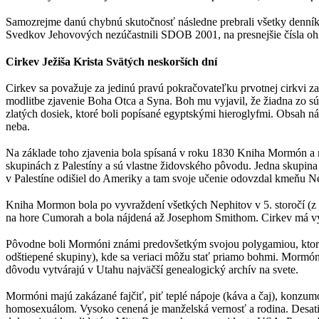
Samozrejme danú chybnú skutočnosť následne prebrali všetky denník
Svedkov Jehovových nezúčastnili SDOB 2001, na presnejšie čísla oh
Cirkev Ježiša Krista Svätých neskorších dní
Cirkev sa považuje za jedinú pravú pokračovateľku prvotnej cirkvi z
modlitbe zjavenie Boha Otca a Syna. Boh mu vyjavil, že žiadna zo sú
zlatých dosiek, ktoré boli popísané egyptskými hieroglyfmi. Obsah 
neba.
Na základe toho zjavenia bola spísaná v roku 1830 Kniha Mormón a na
skupinách z Palestíny a sú vlastne židovského pôvodu. Jedna skupina bo
v Palestíne odišiel do Ameriky a tam svoje učenie odovzdal kmeňu N
Kniha Mormon bola po vyvraždení všetkých Nephitov v 5. storočí (
na hore Cumorah a bola nájdená až Josephom Smithom. Cirkev má vytv
Pôvodne boli Mormóni známi predovšetkým svojou polygamiou, ktorá 
odštiepené skupiny), kde sa veriaci môžu stať priamo bohmi. Mormóni
dôvodu vytvárajú v Utahu najväčší genealogický archív na svete.
Mormóni majú zakázané fajčiť, piť teplé nápoje (káva a čaj), konzu
homosexuálom. Vysoko cenená je manželská vernosť a rodina. Desati