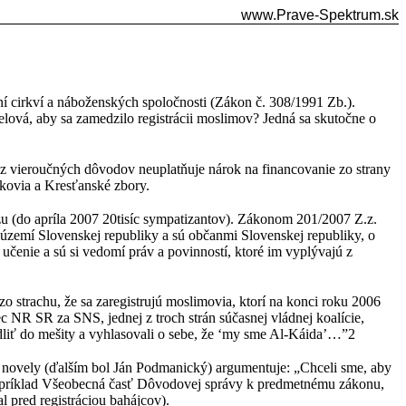
www.Prave-Spektrum.sk
í cirkví a náboženských spoločnosti (Zákon č. 308/1991 Zb.).
lová, aby sa zamedzilo registrácii moslimov? Jedná sa skutočne o
 z vieroučných dôvodov neuplatňuje nárok na financovanie zo strany
dkovia a Kresťanské zbory.
nzu (do apríla 2007 20tisíc sympatizantov). Zákonom 201/2007 Z.z.
a území Slovenskej republiky a sú občanmi Slovenskej republiky, o
j učenie a sú si vedomí práv a povinností, ktoré im vyplývajú z
 zo strachu, že sa zaregistrujú moslimovia, ktorí na konci roku 2006
anec NR SR za SNS, jednej z troch strán súčasnej vládnej koalície,
modliť do mešity a vyhlasovali o sebe, že ‘my sme Al-Káida’…”2
 novely (ďalším bol Ján Podmanický) argumentuje: „Chceli sme, aby
napríklad Všeobecná časť Dôvodovej správy k predmetnému zákonu,
 pred registráciou bahájcov).