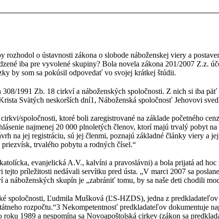
 rozhodol o ústavnosti zákona o slobode náboženskej viery a postaven
dzené iba pre vyvolené skupiny? Bola novela zákona 201/2007 Z.z. úče
zky by som sa pokúsil odpovedať vo svojej krátkej štúdii.
308/1991 Zb. 18 cirkví a náboženských spoločnosti. Z nich si iba päť
a Krista Svätých neskorších dní1, Náboženská spoločnosť Jehovovi sve
 cirkvi/spoločnosti, ktoré boli zaregistrované na základe početného ce
hlásenie najmenej 20 000 plnoletých členov, ktorí majú trvalý pobyt n
vrh na jej registráciu, sú jej členmi, poznajú základné články viery a je
 priezvísk, trvalého pobytu a rodných čísel.“
atolícka, evanjelická A.V., kalvíni a pravoslávni) a bola prijatá ad hoc
ri tejto príležitosti nedávali servítku pred ústa. „V marci 2007 sa posl
rkví a náboženských skupín je „zabrániť tomu, by sa naše deti chodili 
nské spoločnosti, Ľudmila Mušková (ĽS-HZDS), jedna z predkladateľov
o štátneho rozpočtu.“3 Nekompetentnosť predkladateľov dokumentuje 
 roku 1989 a nespomína sa Novoapoštolská cirkev (zákon sa predkladal