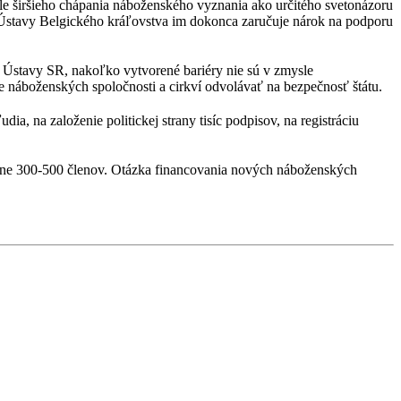
sle širšieho chápania náboženského vyznania ako určitého svetonázoru
81 Ústavy Belgického kráľovstva im dokonca zaručuje nárok na podporu
4 Ústavy SR, nakoľko vytvorené bariéry nie sú v zmysle
náboženských spoločnosti a cirkví odvolávať na bezpečnosť štátu.
, na založenie politickej strany tisíc podpisov, na registráciu
álne 300-500 členov. Otázka financovania nových náboženských