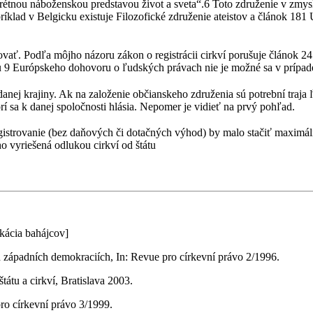
krétnou náboženskou predstavou život a sveta“.6 Toto združenie v zmy
príklad v Belgicku existuje Filozofické združenie ateistov a článok 1
vať. Podľa môjho názoru zákon o registrácii cirkví porušuje článok 2
 9 Európskeho dohovoru o ľudských právach nie je možné sa v prípade 
 krajiny. Ak na založenie občianskeho združenia sú potrební traja ľudia
rí sa k danej spoločnosti hlásia. Nepomer je vidieť na prvý pohľad.
gistrovanie (bez daňových či dotačných výhod) by malo stačiť maxim
o vyriešená odlukou cirkví od štátu
kácia bahájcov]
h západních demokraciích, In: Revue pro církevní právo 2/1996.
átu a cirkví, Bratislava 2003.
ro církevní právo 3/1999.