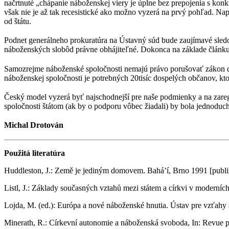
načrtnuté „chápanie náboženskej viery je úplne bez prepojenia s kon
však nie je až tak recesistické ako možno vyzerá na prvý pohľad. Na
od štátu.
Podnet generálneho prokuratúra na Ústavný súd bude zaujímavé sledo
náboženských slobôd právne obhájiteľné. Dokonca na základe článku
Samozrejme náboženské spoločnosti nemajú právo porušovať zákon danej
náboženskej spoločnosti je potrebných 20tisíc dospelých občanov, kto
Český model vyzerá byť najschodnejší pre naše podmienky a na zare
spoločnosti štátom (ak by o podporu vôbec žiadali) by bola jednoduch
Michal Drotován
Použitá literatúra
Huddleston, J.: Země je jediným domovem. Bahá’í, Brno 1991 [publi
Listl, J.: Základy současných vztahů mezi státem a církvi v moderníc
Lojda, M. (ed.): Európa a nové náboženské hnutia. Ústav pre vzťahy št
Minerath, R.: Církevní autonomie a náboženská svoboda, In: Revue p