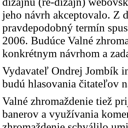
dizajnu (re-dizajn) webovs
jeho návrh akceptovalo. Z 
pravdepodobný termín spust
2006. Budúce Valné zhroma
konkrétnym návrhom a zad
Vydavateľ Ondrej Jombík i
budú hlasovania čitateľov n
Valné zhromaždenie tiež prij
banerov a využívania kome
zhromaždenie schválilo umi