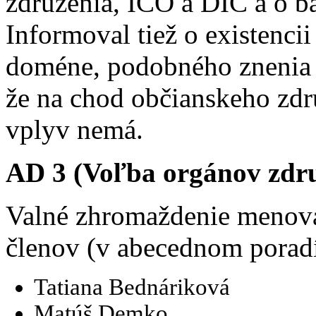
združenia, IČO a DIČ a o b
Informoval tiež o existenci
doméne, podobného znenia
že na chod občianskeho zdru
vplyv nemá.
AD 3 (Voľba orgánov zdru
Valné zhromaždenie menov
členov (v abecednom poradí
Tatiana Bednáriková
Matúš Demko