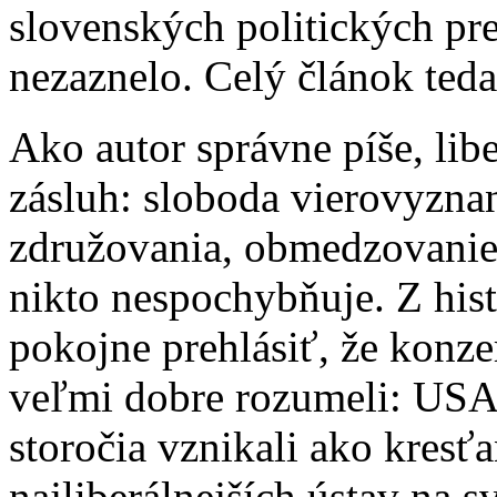
slovenských politických pre
nezaznelo. Celý článok teda
Ako autor správne píše, lib
zásluh: sloboda vierovyznan
združovania, obmedzovanie 
nikto nespochybňuje. Z hi
pokojne prehlásiť, že konzer
veľmi dobre rozumeli: USA,
storočia vznikali ako kresť
najliberálnejších ústav na 