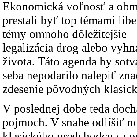
Ekonomická voľnosť a obme
prestali byť top témami libe
témy omnoho dôležitejšie 
legalizácia drog alebo vyhn
života. Táto agenda by sotv
seba nepodarilo nalepiť zn
zdesenie pôvodných klasick
V poslednej dobe teda doc
pojmoch. V snahe odlíšiť n
klasického predchodcu sa p