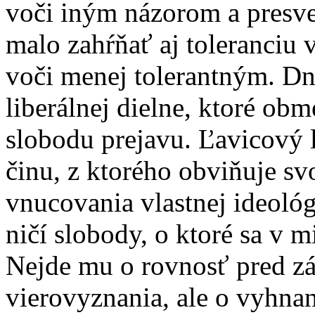
voči iným názorom a presve
malo zahŕňať aj toleranciu v
voči menej tolerantným. Dn
liberálnej dielne, ktoré o
slobodu prejavu. Ľavicový 
činu, z ktorého obviňuje svo
vnucovania vlastnej ideoló
ničí slobody, o ktoré sa v mi
Nejde mu o rovnosť pred z
vierovyznania, ale o vyhna