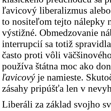
ľavicový liberalizmus aleb
to nositeľom tejto nálepky 
výstižné. Obmedzovanie náb
interrupcií sa totiž spravi
často proti vôli väčšinovéh
používa štátna moc ako don
ľavicový
je namieste. Skutoč
zásahy pripúšťa len v nevy
Liberáli za základ svojho s