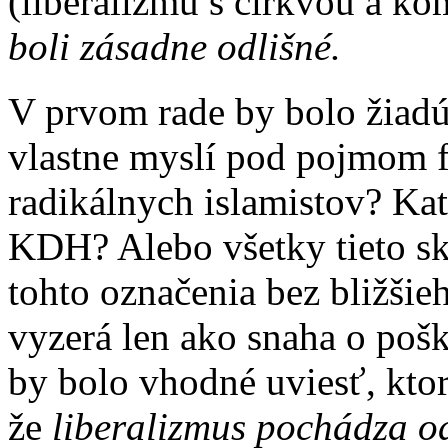
(liberalizmu s cirkvou a ko
boli zásadne odlišné.
V prvom rade by bolo žiadú
vlastne myslí pod pojmom fu
radikálnych islamistov? Kat
KDH? Alebo všetky tieto s
tohto označenia bez bližšieh
vyzerá len ako snaha o pošk
by bolo vhodné uviesť, kto
že
liberalizmus pochádza od