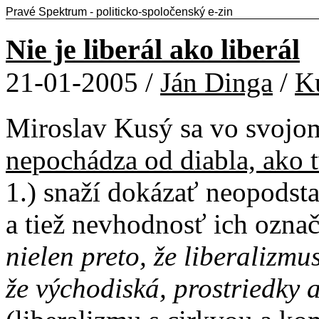
Pravé Spektrum - politicko-spoločenský e-zin
Nie je liberál ako liberál
21-01-2005 /
Ján Dinga
/
Ku
Miroslav Kusý sa vo svojom
nepochádza od diabla, ako t
1.) snaží dokázať neopodsta
a tiež nevhodnosť ich ozna
nielen preto, že liberalizmus
že východiská, prostriedky 