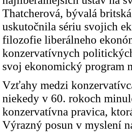
Thatcherová, bývalá britsk
uskutočnila sériu svojich 
filozofie liberálneho eko
konzervatívnych politických
svoj ekonomický program na 
Vzťahy medzi konzervatívcam
niekedy v 60. rokoch minul
konzervatívna pravica, ktorá
Výrazný posun v myslení nas