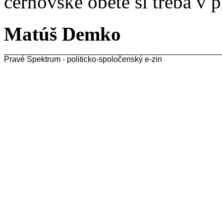
černovské obete si treba v p
Matúš Demko
Pravé Spektrum - politicko-spoločenský e-zin