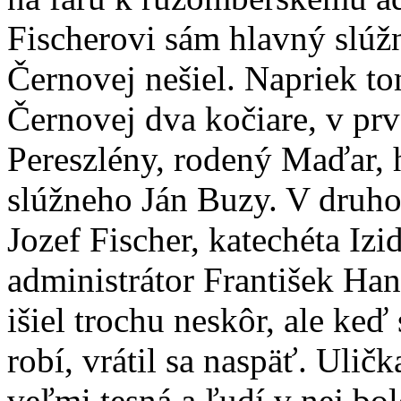
Fischerovi sám hlavný slúž
Černovej nešiel. Napriek to
Černovej dva kočiare, v pr
Pereszlény, rodený Maďar, h
slúžneho Ján Buzy. V druho
Jozef Fischer, katechéta Iz
administrátor František Han
išiel trochu neskôr, ale keď
robí, vrátil sa naspäť. Uličk
veľmi tesná a ľudí v nej bo