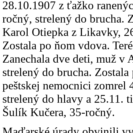
28.10.1907 z ťažko ranenýc
ročný, strelený do brucha. Z
Karol Otiepka z Likavky, 26
Zostala po ňom vdova. Ter
Zanechala dve deti, muž v A
strelený do brucha. Zostala
peštskej nemocnici zomrel 4
strelený do hlavy a 25.11. 
Šulík Kučera, 35-ročný.
Maďarské úrady obvinili vy