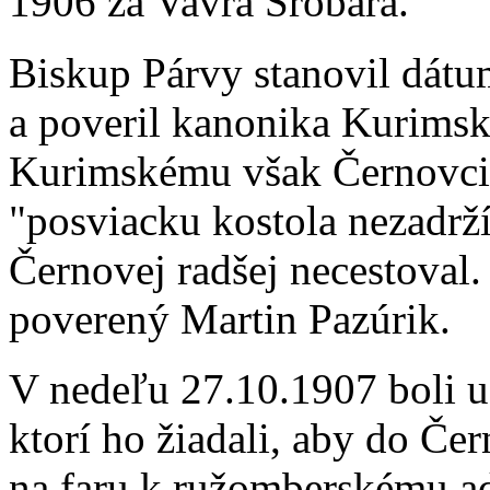
1906 za Vavra Šrobára.
Biskup Párvy stanovil dátu
a poveril kanonika Kurimsk
Kurimskému však Černovci p
"posviacku kostola nezadrž
Černovej radšej necestoval
poverený Martin Pazúrik.
V nedeľu 27.10.1907 boli u
ktorí ho žiadali, aby do Čer
na faru k ružomberskému ad