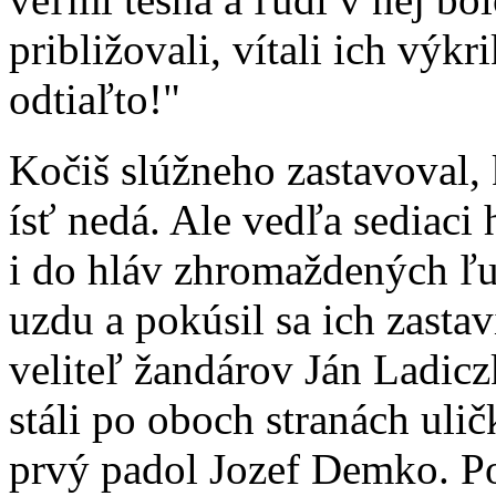
približovali, vítali ich výk
odtiaľto!"
Kočiš slúžneho zastavoval, 
ísť nedá. Ale vedľa sediaci 
i do hláv zhromaždených ľu
uzdu a pokúsil sa ich zasta
veliteľ žandárov Ján Ladiczk
stáli po oboch stranách ulič
prvý padol Jozef Demko. Po 