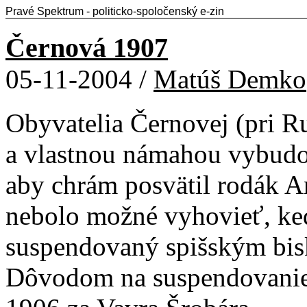
Pravé Spektrum - politicko-spoločenský e-zin
Černová 1907
05-11-2004 /
Matúš Demko
Obyvatelia Černovej (pri R
a vlastnou námahou vybudov
aby chrám posvätil rodák An
nebolo možné vyhovieť, ke
suspendovaný spišským bi
Dôvodom na suspendovanie 