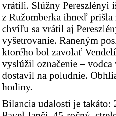
vrátili. Slúžny Pereszlényi 
z Ružomberka ihneď prišla
chvíľu sa vrátil aj Pereszlé
vyšetrovanie. Raneným pos
ktorého bol zavolať Vendel
vyslúžil označenie – vodca 
dostavil na poludnie. Obhli
hodiny.
Bilancia udalosti je takáto:
Pavel Janči, 45-ročný, stre