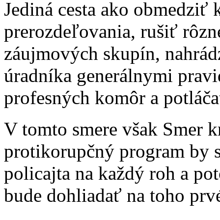
Jediná cesta ako obmedziť 
prerozdeľovania, rušiť rôzn
záujmových skupín, nahrád
úradníka generálnymi pravi
profesných komôr a potláča
V tomto smere však Smer kr
protikorupčný program by s
policajta na každý roh a pot
bude dohliadať na toho prvéh