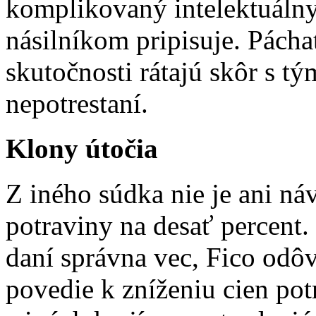
komplikovaný intelektuálny
násilníkom pripisuje. Páchat
skutočnosti rátajú skôr s tý
nepotrestaní.
Klony útočia
Z iného súdka nie je ani n
potraviny na desať percent.
daní správna vec, Fico odô
povedie k zníženiu cien pot