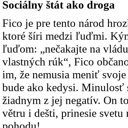
Sociálny štát ako droga
Fico je pre tento národ hr
ktoré šíri medzi ľuďmi. Ký
ľuďom: „nečakajte na vládu,
vlastných rúk“, Fico občan
im, že nemusia meniť svoje 
bude ako kedysi. Minulosť s
žiadnym z jej negatív. On t
větru i dešti, prinesie svetu
pohodu!