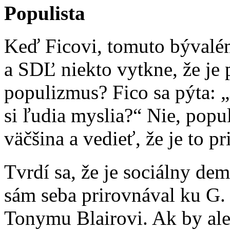
Populista
Keď Ficovi, tomuto bývalém
a SDĽ niekto vytkne, že je p
populizmus? Fico sa pýta: 
si ľudia myslia?“ Nie, popul
väčšina a vedieť, že je to p
Tvrdí sa, že je sociálny de
sám seba prirovnával ku G.
Tonymu Blairovi. Ak by al