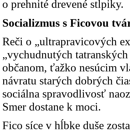
o prehnité drevené stĺpiky.
Socializmus s Ficovou tvá
Reči o „ultrapravicových e
„vychudnutých tatranskýc
občanom, ťažko nesúcim vlá
návratu starých dobrých čias
sociálna spravodlivosť nao
Smer dostane k moci.
Fico síce v hĺbke duše zos