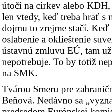
útočí na cirkev alebo KDH,
len vtedy, keď treba hrať 
dojmu to zrejme stačí. Keď 
oslabenie a oklieštenie suv
ústavnú zmluvu EÚ, tam už
nepotrebuje. To by totiž ne
na SMK.
Tvárou Smeru pre zahraničn
Beňová. Nedávno sa „vyzn
predsedom Európskej komis