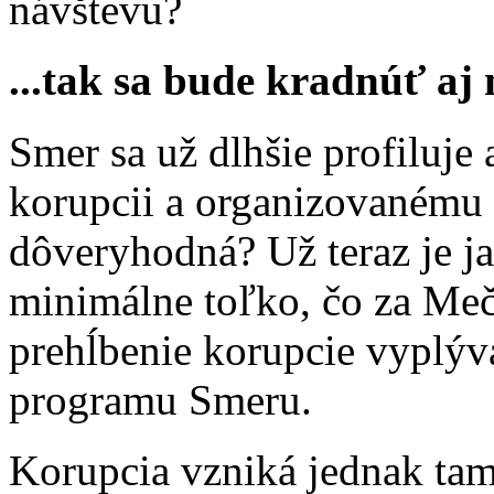
návštevu?
...tak sa bude kradnúť aj
Smer sa už dlhšie profiluje 
korupcii a organizovanému z
dôveryhodná? Už teraz je ja
minimálne toľko, čo za Meči
prehĺbenie korupcie vyplý
programu Smeru.
Korupcia vzniká jednak tam