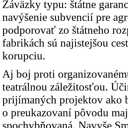
Záväzky typu: štátne garan
navýšenie subvencií pre ag
podporovať zo štátneho ro
fabrikách sú najistejšou ces
korupciu.
Aj boj proti organizovaném
teatrálnou záležitosťou. Ú
prijímaných projektov ako 
o preukazovaní pôvodu maj
spochybňovaná. Navyše Sme