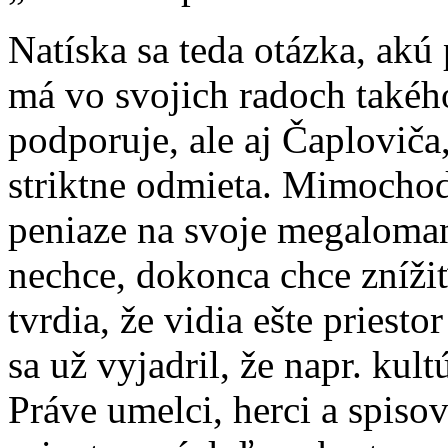
Natíska sa teda otázka, akú 
má vo svojich radoch takéh
podporuje, ale aj Čaploviča
striktne odmieta. Mimochod
peniaze na svoje megaloma
nechce, dokonca chce zníži
tvrdia, že vidia ešte priest
sa už vyjadril, že napr. kult
Práve umelci, herci a spisova