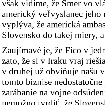
však vidíme, že Smer vo vlá
americký veľvyslanec jeho ú
vyplýva, že americká ambas
Slovensko do takej miery, ak
Zaujímavé je, že Fico v jed
zato, že si v Iraku vraj rie
v druhej už obviňuje našu v
tomto biznise nedostatočne 
zarábanie na vojne odsúdeni
nemožno tvrdiť, že Sloven