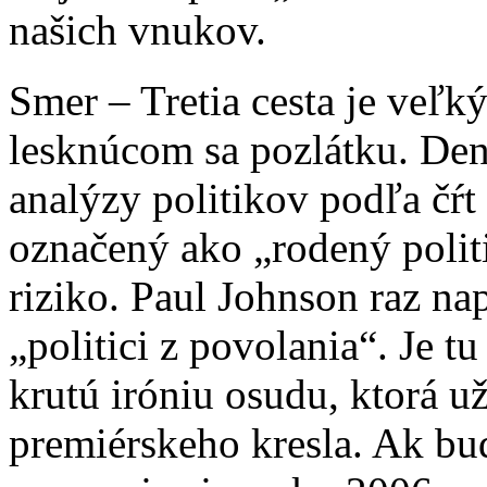
našich vnukov.
Smer – Tretia cesta je veľk
lesknúcom sa pozlátku. De
analýzy politikov podľa čŕt
označený ako „rodený politi
riziko. Paul Johnson raz na
„politici z povolania“. Je t
krutú iróniu osudu, ktorá u
premiérskeho kresla. Ak bu