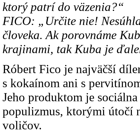
ktorý patrí do väzenia?“
FICO: „Určite nie! Nesúhl
človeka. Ak porovnáme Kub
krajinami, tak Kuba je ďal
Róbert Fico je najväčší díl
s kokaínom ani s pervitíno
Jeho produktom je sociálna
populizmus, ktorými útočí 
voličov.