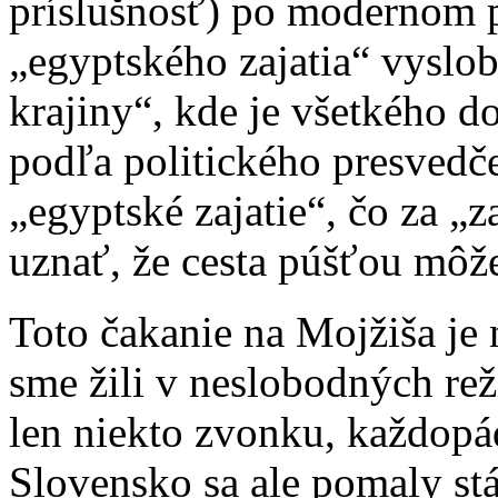
príslušnosť) po modernom p
„egyptského zajatia“ vyslo
krajiny“, kde je všetkého do
podľa politického presvedče
„egyptské zajatie“, čo za „
uznať, že cesta púšťou môže
Toto čakanie na Mojžiša je 
sme žili v neslobodných re
len niekto zvonku, každopá
Slovensko sa ale pomaly stá