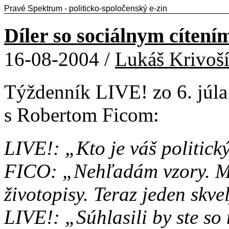
Pravé Spektrum - politicko-spoločenský e-zin
Díler so sociálnym cítení
16-08-2004 /
Lukáš Krivoš
Týždenník LIVE! zo 6. júla
s Robertom Ficom:
LIVE!: „Kto je váš politick
FICO: „Nehľadám vzory. Má
životopisy. Teraz jeden skve
LIVE!: „Súhlasili by ste so 