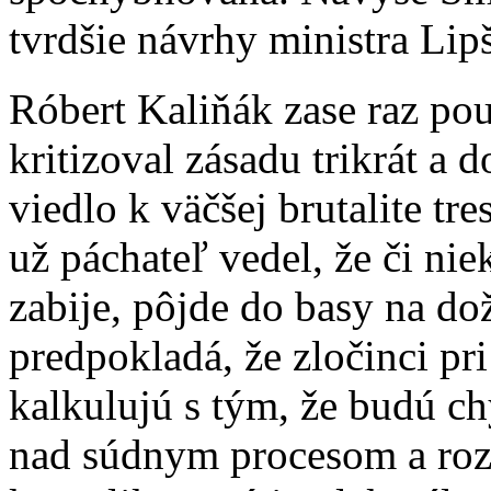
tvrdšie návrhy ministra Lipš
Róbert Kaliňák zase raz pou
kritizoval zásadu trikrát a d
viedlo k väčšej brutalite tre
už páchateľ vedel, že či ni
zabije, pôjde do basy na dož
predpokladá, že zločinci pr
kalkulujú s tým, že budú ch
nad súdnym procesom a roz