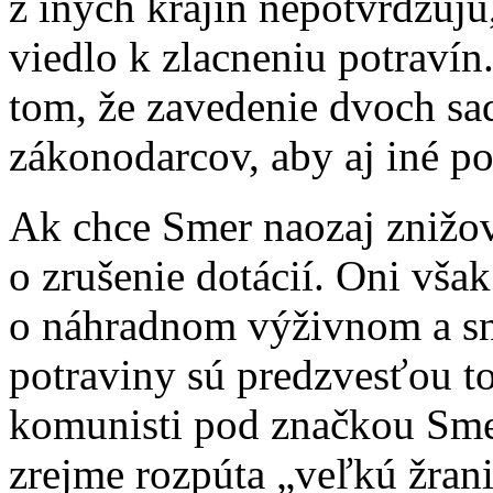
z iných krajín nepotvrdzuj
viedlo k zlacneniu potravín
tom, že zavedenie dvoch sa
zákonodarcov, aby aj iné po
Ak chce Smer naozaj znižov
o zrušenie dotácií. Oni vša
o náhradnom výživnom a sn
potraviny sú predzvesťou t
komunisti pod značkou Sme
zrejme rozpúta „veľkú žrani