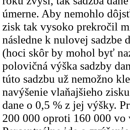
roku zvýši, tak sadzba dan
úmerne. Aby nemohlo dôjsť
zisk tak vysoko prekročil 
následne k nulovej sadzbe 
(hoci skôr by mohol byť n
polovičná výška sadzby dan
túto sadzbu už nemožno kles
navýšenie vlaňajšieho zisku
dane o 0,5 % z jej výšky. P
200 000 oproti 160 000 vo 