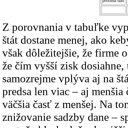
profitná daň
Z porovnania v tabuľke vypl
štát dostane menej, ako keb
však dôležitejšie, že firme 
že čím vyšší zisk dosiahne, 
samozrejme vplýva aj na štá
predsa len viac – aj menšia 
väčšia časť z menšej. Na to
znižovanie sadzby dane – sp