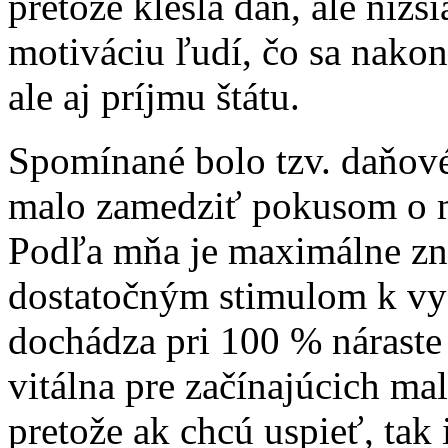
pretože klesla daň, ale nižš
motiváciu ľudí, čo sa nakoni
ale aj príjmu štátu.
Spomínané bolo tzv. daňové 
malo zamedziť pokusom o ma
Podľa mňa je maximálne zn
dostatočným stimulom k vy
dochádza pri 100 % náraste 
vitálna pre začínajúcich ma
pretože ak chcú uspieť, tak