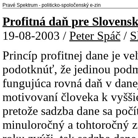
Pravé Spektrum - politicko-spoločenský e-zin
Profitná daň pre Slovensk
19-08-2003 /
Peter Spáč
/
S
Princíp profitnej dane je v
podotknúť, že jedinou podm
fungujúca rovná daň v danej
motivovaní človeka k vyšši
pretože sadzba dane sa počít
minuloročný a tohtoročný z