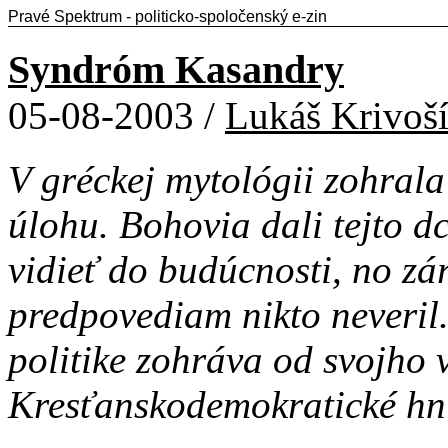
Pravé Spektrum - politicko-spoločenský e-zin
Syndróm Kasandry
05-08-2003 /
Lukáš Krivoš
V gréckej mytológii zohral
úlohu. Bohovia dali tejto 
vidieť do budúcnosti, no zár
predpovediam nikto neveril
politike zohráva od svojho 
Kresťanskodemokratické hnu