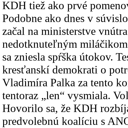
KDH tiež ako prvé pomeno
Podobne ako dnes v súvislos
začal na ministerstve vnútr
nedotknuteľným miláčikom 
sa zniesla spŕška útokov. T
kresťanskí demokrati o potr
Vladimíra Palka za tento ko
tentoraz „len“ vysmiala. Vo
Hovorilo sa, že KDH rozbíj
predvolebnú koalíciu s A