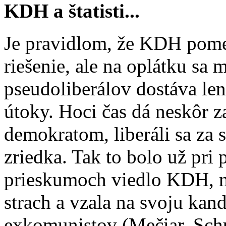
KDH a štatisti...
Je pravidlom, že KDH pome
riešenie, ale na oplátku sa
pseudoliberálov dostáva le
útoky. Hoci čas dá neskôr 
demokratom, liberáli sa za 
zriedka. Tak to bolo už pr
prieskumoch viedlo KDH, 
strach a vzala na svoju kan
exkomunistov (Mečiar, Schus