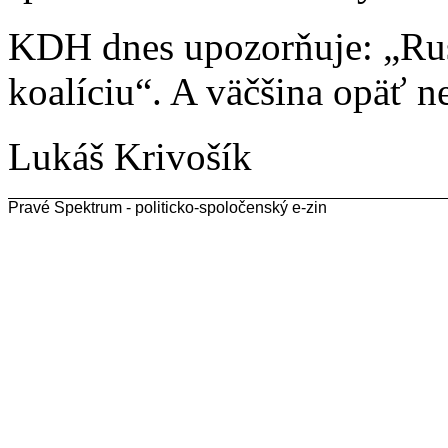
KDH dnes upozorňuje: „Rusk
koalíciu“. A väčšina opäť ne
Lukáš Krivošík
Pravé Spektrum - politicko-spoločenský e-zin