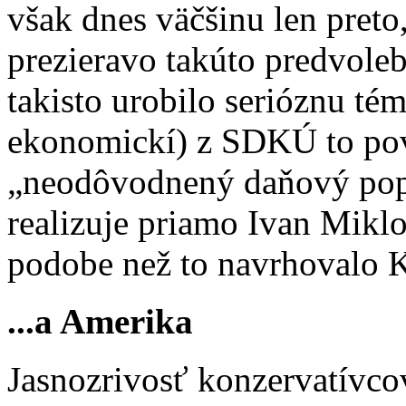
však dnes väčšinu len preto
prezieravo takúto predvole
takisto urobilo serióznu tém
ekonomickí) z SDKÚ to pov
„neodôvodnený daňový pop
realizuje priamo Ivan Mikloš
podobe než to navrhovalo
...a Amerika
Jasnozrivosť konzervatívcov