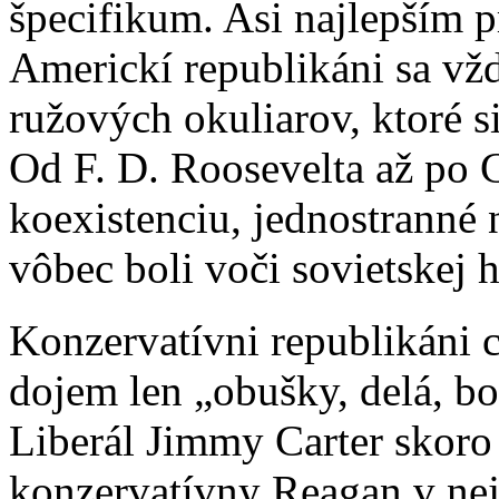
špecifikum. Asi najlepším p
Americkí republikáni sa vž
ružových okuliarov, ktoré s
Od F. D. Roosevelta až po C
koexistenciu, jednostranné 
vôbec boli voči sovietskej 
Konzervatívni republikáni c
dojem len „obušky, delá, 
Liberál Jimmy Carter skoro
konzervatívny Reagan v nej 