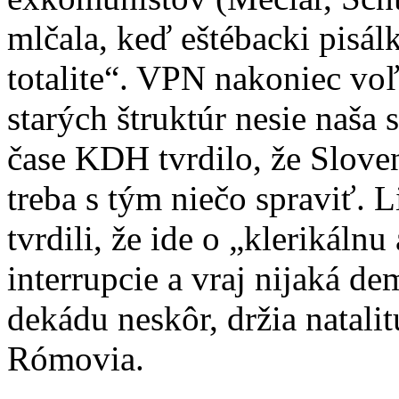
mlčala, keď eštébacki pisálk
totalite“. VPN nakoniec vo
starých štruktúr nesie naša
čase KDH tvrdilo, že Slove
treba s tým niečo spraviť. L
tvrdili, že ide o „klerikáln
interrupcie a vraj nijaká de
dekádu neskôr, držia natalit
Rómovia.