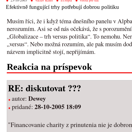
25-10-2005
Václav Klaus
EUtópia
verzia pre tlač
Efektivně fungující trhy potřebují dobrou politiku
Musím říci, že i když téma dnešního panelu v Alpb
nerozumím. Asi se od nás očekává, že s porozuměn
„Globalizace – trh versus politika“. To nemohu. Ne
„versus“. Nebo možná rozumím, ale pak musím dodat
názvem implicitně stojí, nepřijímám.
Reakcia na príspevok
RE: diskutovat ???
Dewey
autor:
28-10-2005 18:09
pridané:
"Financovanie charity z prinutenia nie je dobro