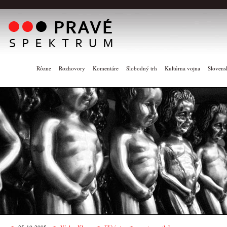
Rôzne
Rozhovory
Komentáre
Slobodný trh
Kultúrna vojna
Slovens