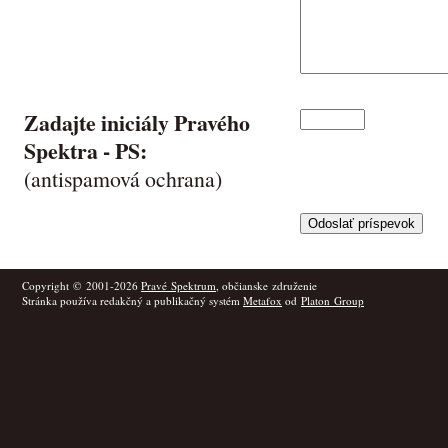
Zadajte iniciály Pravého
Spektra -
PS
:
(antispamová ochrana)
Copyright © 2001-2026
Pravé Spektrum
, občianske združenie
Stránka používa redakčný a publikačný systém
Metafox
od
Platon Group