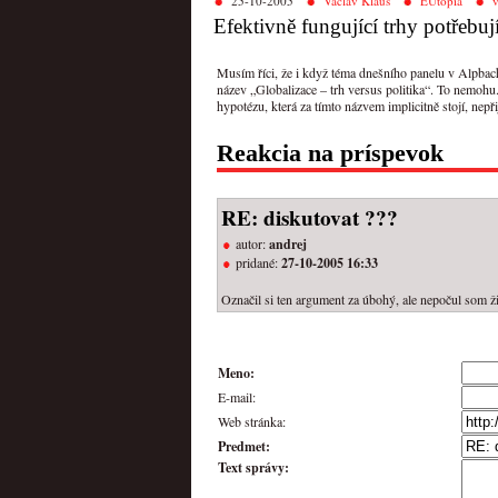
25-10-2005
Václav Klaus
EUtópia
v
Efektivně fungující trhy potřebuj
Musím říci, že i když téma dnešního panelu v Alpba
název „Globalizace – trh versus politika“. To nemoh
hypotézu, která za tímto názvem implicitně stojí, nepř
Reakcia na príspevok
RE: diskutovat ???
autor:
andrej
pridané:
27-10-2005 16:33
Označil si ten argument za úbohý, ale nepočul som ž
Meno:
E-mail:
Web stránka:
Predmet:
Text správy: