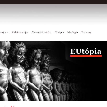
dný trh
Kultúrna vojna
Slovenská otázka
EUtópia
Ideológia
Ficoviny