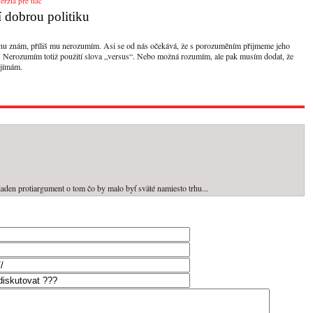
erzia pre tlač
í dobrou politiku
chu znám, příliš mu nerozumím. Asi se od nás očekává, že s porozuměním přijmeme jeho
u. Nerozumím totiž použití slova „versus“. Nebo možná rozumím, ale pak musím dodat, že
ijímám.
iaden protiargument o tom čo by malo byť sväté namiesto trhu...