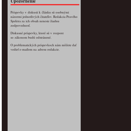
Upozornenie
Príspevky v diskusii k článku sú osobnými
názormi jednotlivých čitateľov. Redakcia Pravého
Spektra za ich obsah nenesie žiadnu
zodpovednosť.
Diskusné príspevky, ktoré sú v rozpore
so zákonom budú odstránené.
O problematických príspevkoch nám môžete dať
vedieť e-mailom na adresu redakcie.