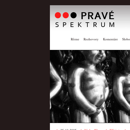
Rôzne
Rozhovory
Komentáre
Slobo