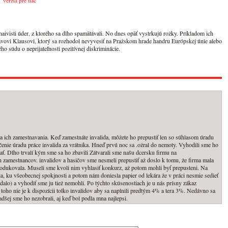
verzia pre tlač
aivisti úder, z ktorého sa dlho spamätávali. No dnes opäť vystrkujú rožky. Príkladom ich
avovi Klausovi, ktorý sa rozhodol nevyvesiť na Pražskom hrade handru Európskej únie alebo
 súdu o neprijateľnosti pozitívnej diskriminácie.
ka ich zamestnavania. Keď zamestnáte invalida, môžete ho prepustiť len so súhlasom úradu
čenie úradu práce invalida za vrátnika. Hneď prvú noc sa .ožral do nemoty. Vyhodili sme ho
ť. Dlho trvalí kým sme sa ho zbavili Zátvarali sme našu dcersku firmu na
 zamestnancov. invalidov a hasičov sme nesmeli prepustiť až doslo k tomu, že firma mala
rodukovala. Museli sme kvoli nim vyhlasiť konkurz, až potom mohli byť prepusteni. Na
la, ku všeobecnej spokjnosti a potom nám doniesla papier od lekára že v práci nesmie sedieť
nedalo) a vyhodiť sme ju tiež nemohli. Po týchto skúsenostiach je u nás prísny zákaz
toho nie je k dispozícii tolko invalidov aby sa naplnili predtým 4% a tera 3%. Nedávno sa
adšej sme ho nezobrali, aj keď bol podla mna najlepsi.