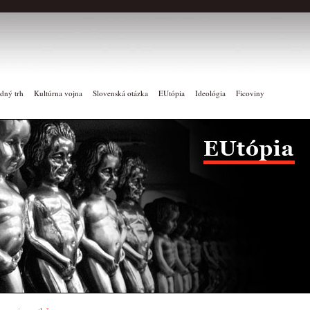
dný trh
Kultúrna vojna
Slovenská otázka
EUtópia
Ideológia
Ficoviny