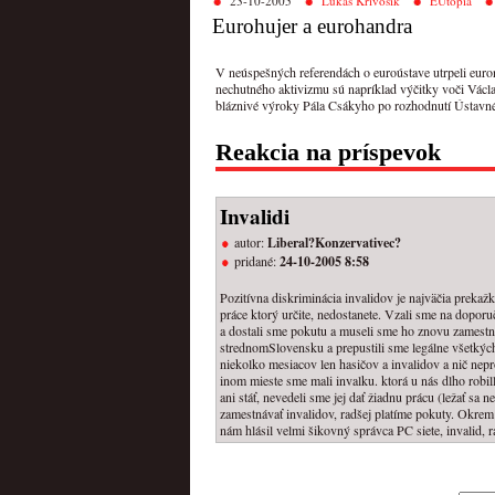
23-10-2005
Lukáš Krivošík
EUtópia
Eurohujer a eurohandra
V neúspešných referendách o euroústave utrpeli euron
nechutného aktivizmu sú napríklad výčitky voči Václ
bláznivé výroky Pála Csákyho po rozhodnutí Ústavného
Reakcia na príspevok
Invalidi
autor:
Liberal?Konzervativec?
pridané:
24-10-2005 8:58
Pozitívna diskriminácia invalidov je najväčia prekaž
práce ktorý určite, nedostanete. Vzali sme na doporu
a dostali sme pokutu a museli sme ho znovu zamestna
strednomSlovensku a prepustili sme legálne všetkých
niekolko mesiacov len hasičov a invalidov a nič nep
inom mieste sme mali invalku. ktorá u nás dlho robil
ani stáť, nevedeli sme jej dať žiadnu prácu (ležať sa 
zamestnávať invalidov, radšej platíme pokuty. Okrem 
nám hlásil velmi šikovný správca PC siete, invalid, r