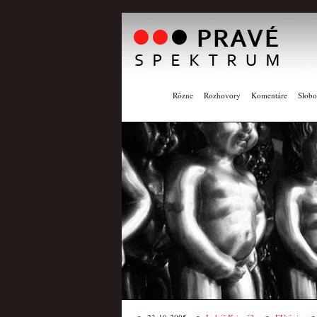
Rôzne
Rozhovory
Komentáre
Slobo