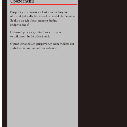
Upozornenie
Príspevky v diskusii k článku sú osobnými
názormi jednotlivých čitateľov. Redakcia Pravého
Spektra za ich obsah nenesie žiadnu
zodpovednosť.
Diskusné príspevky, ktoré sú v rozpore
so zákonom budú odstránené.
O problematických príspevkoch nám môžete dať
vedieť e-mailom na adresu redakcie.