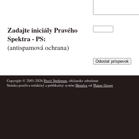
Zadajte iniciály Pravého
Spektra -
PS
:
(antispamová ochrana)
Copyright © 2001-2026
Pravé Spektrum
, občianske združenie
Stránka používa redakčný a publikačný systém
Metafox
od
Platon Group