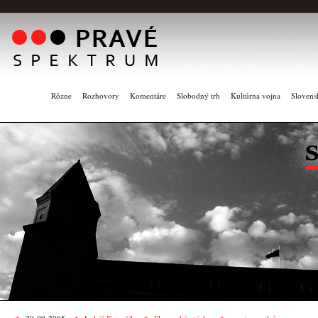
Rôzne
Rozhovory
Komentáre
Slobodný trh
Kultúrna vojna
Slovens