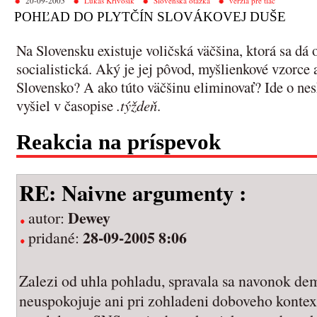
20-09-2005
Lukáš Krivošík
Slovenská otázka
verzia pre tlač
POHĽAD DO PLYTČÍN SLOVÁKOVEJ DUŠE
Na Slovensku existuje voličská väčšina, ktorá sa dá 
socialistická. Aký je jej pôvod, myšlienkové vzorce a
Slovensko? A ako túto väčšinu eliminovať? Ide o nes
vyšiel v časopise
.týždeň
.
Reakcia na príspevok
RE: Naivne argumenty :
Dewey
autor:
28-09-2005 8:06
pridané:
Zalezi od uhla pohladu, spravala sa navonok de
neuspokojuje ani pri zohladeni doboveho kontext