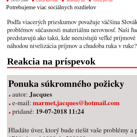
14-05-2006
Lukáš Krivošík
Slobodný trh
verzia pre tlač
Potrebujeme viac sociálnych rozdielov
Podľa viacerých prieskumov považuje väčšina Slovák
problémov súčasnosti materiálnu nerovnosť. Naši ľud
predstavujú ako takú, kde neexistujú veľké príjmové
náhodou nivelizácia príjmov a chudoba ruka v ruke?
Reakcia na príspevok
Ponuka súkromného požicky
Jacques
autor:
marmet.jacques@hotmail.com
e-mail:
19-07-2018 11:24
pridané:
Hladáte úver, ktorý bude riešit vaše problémy 