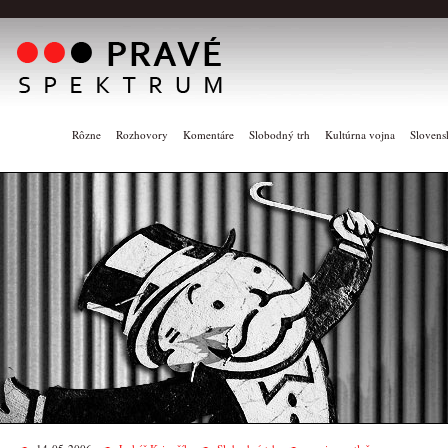
Rôzne
Rozhovory
Komentáre
Slobodný trh
Kultúrna vojna
Slovens