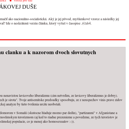
tázka
verzia pre tlač
ÁKOVEJ DUŠE
značiť ako nacionálno-socialistická. Aký je jej pôvod, myšlienkové vzorce a následky jej
vať? Ide o neskrátenú verziu článku, ktorý vyšiel v časopise
.týždeň
.
u clanku a k nazorom dvoch slovutnych
u nenavistou lavicoveho liberalizmu (cim netvrdim, ze lavicovy liberalizmus je dobry).
h je sirota". Tvoje antisemitske predsudky sposobuju, ze z neuspechov vinis prave zidov
kej analyze by tieto tvrdenia urcite neobstali.
domorom v Somalii (skutocne hladuje mozno par dedin), "partizanmi" v Afganistane a
j moslimskym terorizmom (aj ked to riadne prezenieme a povedzme, ze tych teroristov je
oslimskej populacie, co je menej ako homosexualov :-)).