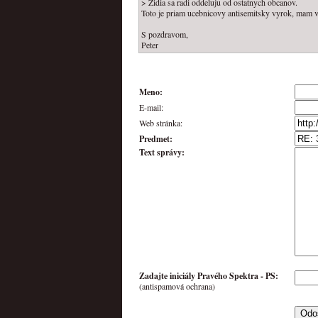
> Zidia sa radi oddeluju od ostatnych obcanov.
Toto je priam ucebnicovy antisemitsky vyrok, mam va
S pozdravom,
Peter
Meno:
E-mail:
Web stránka:
Predmet:
Text správy:
Zadajte iniciály Pravého Spektra -
PS
:
(antispamová ochrana)