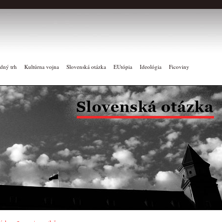
dný trh
Kultúrna vojna
Slovenská otázka
EUtópia
Ideológia
Ficoviny