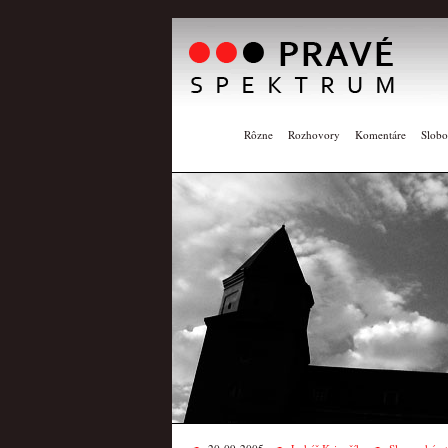
Rôzne
Rozhovory
Komentáre
Slobo