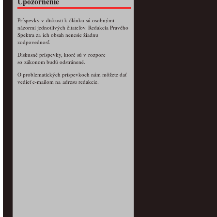
Upozornenie
Príspevky v diskusii k článku sú osobnými
názormi jednotlivých čitateľov. Redakcia Pravého
Spektra za ich obsah nenesie žiadnu
zodpovednosť.
Diskusné príspevky, ktoré sú v rozpore
so zákonom budú odstránené.
O problematických príspevkoch nám môžete dať
vedieť e-mailom na adresu redakcie.