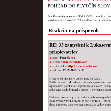
20-09-2005
Lukáš Krivošík
Slovenská o
POHĽAD DO PLYTČÍN SLOV
Na Slovensku existuje voličská väčšina, ktorá sa dá o
existencie pre Slovensko? A ako túto väčšinu elimino
Reakcia na príspevok
RE: 33 zamysleni k Lukasovm
prispievatelov
autor:
Peter Šurda
e-mail:
surda@shurdix.com
webstránka:
http://www.shurdix.com
pridané:
27-09-2005 19:33
> Ale je ich viac na tej „inej strane barikady“.
Podla mna ide o skreslenie vnimania sposobene tvojo
Spomeniem porekadlo "uspech ma vela otcov, neuspec
a dostanes sa do bludneho kruhu. V serioznej statistic
Podobne skreslene je to s mediami nafukovanym hla
Iraku (velka vacsina uzemii je pod kontrolou), ale a
desat milionov, stale je to len zhruba 2% celkovej m