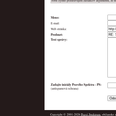
robit (tymto pozdravujem zastancov argumentu, ze ho
Meno:
E-mail:
Web stránka:
Predmet:
Text správy:
Zadajte iniciály Pravého Spektra -
PS
:
(antispamová ochrana)
Copyright © 2001-2026
Pravé Spektrum
, občianske 