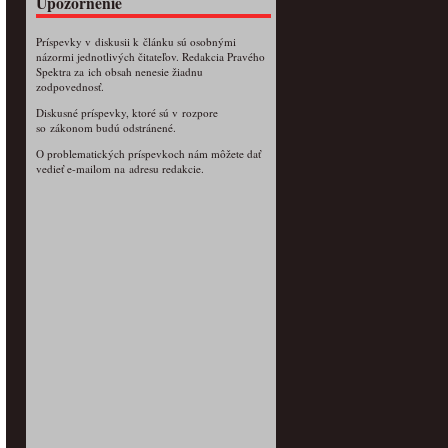
Upozornenie
Príspevky v diskusii k článku sú osobnými
názormi jednotlivých čitateľov. Redakcia Pravého
Spektra za ich obsah nenesie žiadnu
zodpovednosť.
Diskusné príspevky, ktoré sú v rozpore
so zákonom budú odstránené.
O problematických príspevkoch nám môžete dať
vedieť e-mailom na adresu redakcie.