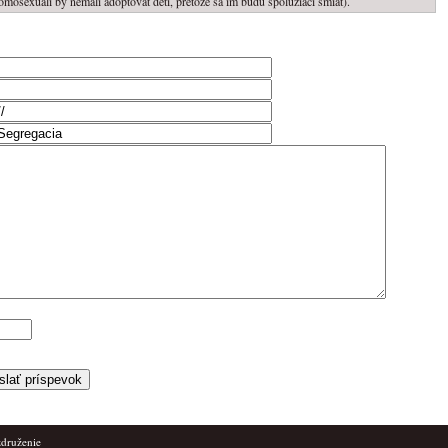
mosexuali by nemali adoptovat deti, pretoze sa im budu spoluziaci smiat).
združenie