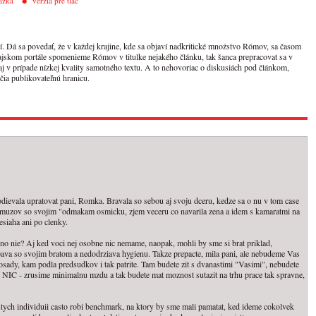
ázka
verzia pre tlač
. Dá sa povedať, že v každej krajine, kde sa objaví nadkritické množstvo Rómov, sa časom
skom portále spomenieme Rómov v titulke nejakého článku, tak šanca prepracovat sa v
 aj v prípade nízkej kvality samotného textu. A to nehovoriac o diskusiách pod článkom,
čia publikovateľnú hranicu.
dievala upratovat pani, Romka. Bravala so sebou aj svoju dceru, kedze sa o nu v tom case
ch muzov so svojim "odmakam osmicku, zjem veceru co navarila zena a idem s kamaratmi na
siaha ani po clenky.
 no nie? Aj ked voci nej osobne nic nemame, naopak, mohli by sme si brat priklad,
pava so svojim bratom a nedodrziava hygienu. Takze prepacte, mila pani, ale nebudeme Vas
osady, kam podla predsudkov i tak patrite. Tam budete zit s dvanastimi "Vasimi", nebudete
 NIC - zrusime minimalnu mzdu a tak budete mat moznost sutazit na trhu prace tak spravne,
inutych individuii casto robi benchmark, na ktory by sme mali pamatat, ked ideme cokolvek