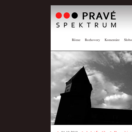
Rôzne
Rozhovory
Komentáre
Slobo