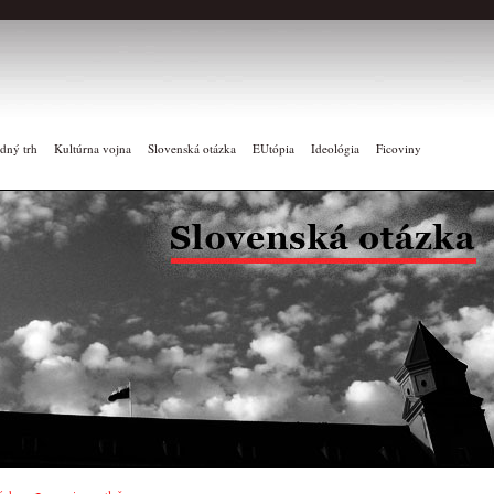
dný trh
Kultúrna vojna
Slovenská otázka
EUtópia
Ideológia
Ficoviny