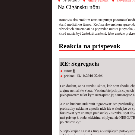
04-10-2010
Andrej Fandák
Slovenská ot
Na Cigánsku nôtu
Rómovia ako etnikum neustále pútajú pozornosť médií
stanú mediálnou témou. Keď na slovenskom spravodaj
rebríčkoch čitatelnosti na popredné miesta je vysoká,
ktoré musia byť častokrát zrušené, lebo emócie prekro
Reakcia na príspevok
RE: Segregacia
autor:
jj
pridané:
13-10-2010 22:06
Len dodam, ze na strednu skolu, kde som chodil, cho
zrejme nemal kto starat. Vacsina bielych piskujuci
pivo/pozeram telku kym nezaspim" jej samozrejme ne
Ale co budeme ludi nutit "ignorovat" ich predsudky,
predsudky neklamu a podla nich ide o zlodejku co s
forsirovat tym co maju predsudky - skratka, spat do 
mat pristup k vode, elektrine, ci plynu ale NEBOJTE
po "lidlovsky".
V tejto krajine sa zial z luzy a vselijakych polovys