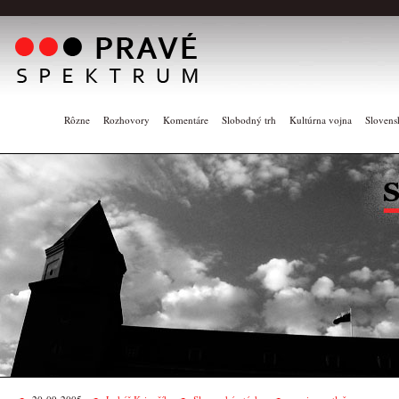
Rôzne
Rozhovory
Komentáre
Slobodný trh
Kultúrna vojna
Slovens