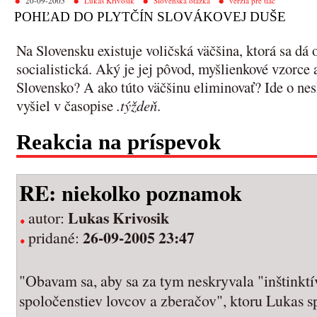
20-09-2005
Lukáš Krivošík
Slovenská otázka
verzia pre tlač
POHĽAD DO PLYTČÍN SLOVÁKOVEJ DUŠE
Na Slovensku existuje voličská väčšina, ktorá sa dá 
socialistická. Aký je jej pôvod, myšlienkové vzorce a
Slovensko? A ako túto väčšinu eliminovať? Ide o nes
vyšiel v časopise
.týždeň
.
Reakcia na príspevok
RE: niekolko poznamok
Lukas Krivosik
autor:
26-09-2005 23:47
pridané:
"Obavam sa, aby sa za tym neskryvala "inštinkt
spoločenstiev lovcov a zberačov", ktoru Lukas s