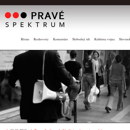
Rôzne
Rozhovory
Komentáre
Slobodný trh
Kultúrna vojna
Slovens