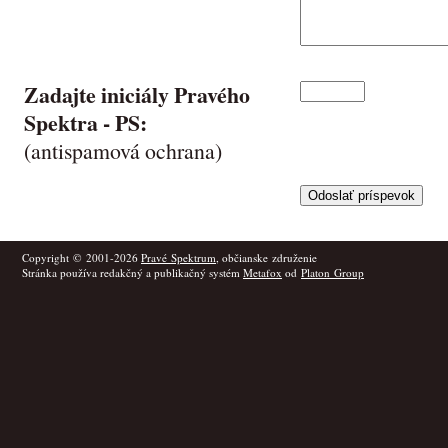
Zadajte iniciály Pravého
Spektra -
PS
:
(antispamová ochrana)
Copyright © 2001-2026
Pravé Spektrum
, občianske združenie
Stránka používa redakčný a publikačný systém
Metafox
od
Platon Group