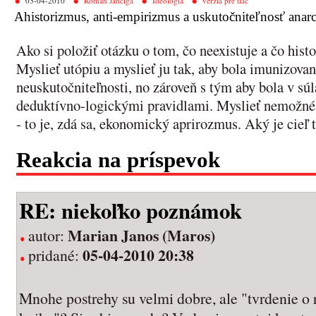
03-04-2010
Roman Jančiga
Ideológia
verzia pre tlač
Ahistorizmus, anti-empirizmus a uskutočniteľnosť anar
Ako si položiť otázku o tom, čo neexistuje a čo hist
Myslieť utópiu a myslieť ju tak, aby bola imunizovan
neuskutočniteľnosti, no zároveň s tým aby bola v s
deduktívno-logickými pravidlami. Myslieť nemožné
- to je, zdá sa, ekonomický aprirozmus. Aký je cieľ
Reakcia na príspevok
RE: niekoľko poznámok
Marian Janos (Maros)
autor:
05-04-2010 20:38
pridané:
Mnohe postrehy su velmi dobre, ale "tvrdenie o r