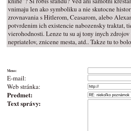
knihe"? Si robis srandu? Ved ani samotni kresta
vnimaju len ako symboliku a nie skutocne histor
zrovnavania s Hitlerom, Ceasarom, alebo Alexa
potvrdenim ich existencie nabozensky traktat, ti
vierohodnosti. Lenze tu su aj tony inych zdrojov
nepriatelov, znicene mesta, atd.. Takze tu to bol
Meno:
E-mail:
Web stránka:
Predmet:
Text správy: