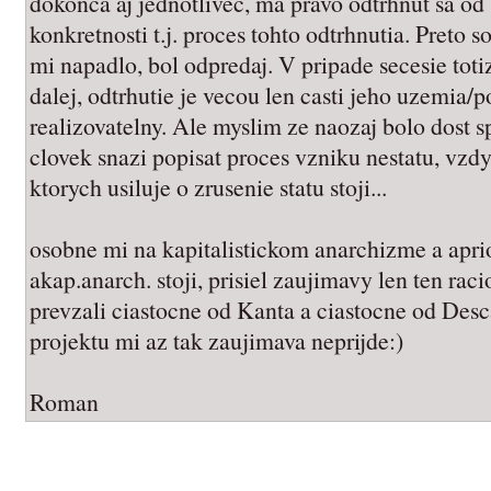
dokonca aj jednotlivec, ma pravo odtrhnut sa od
konkretnosti t.j. proces tohto odtrhnutia. Preto s
mi napadlo, bol odpredaj. V pripade secesie toti
dalej, odtrhutie je vecou len casti jeho uzemia/p
realizovatelny. Ale myslim ze naozaj bolo dost s
clovek snazi popisat proces vzniku nestatu, vzdy
ktorych usiluje o zrusenie statu stoji...
osobne mi na kapitalistickom anarchizme a apri
akap.anarch. stoji, prisiel zaujimavy len ten ra
prevzali ciastocne od Kanta a ciastocne od Descar
projektu mi az tak zaujimava neprijde:)
Roman