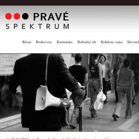
Rôzne
Rozhovory
Komentáre
Slobodný trh
Kultúrna vojna
Slovens