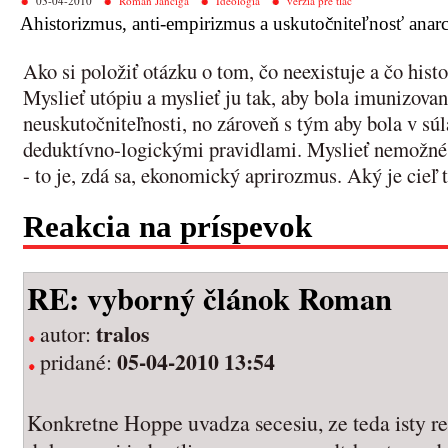
03-04-2010
Roman Jančiga
Ideológia
verzia pre tlač
Ahistorizmus, anti-empirizmus a uskutočniteľnosť anar
Ako si položiť otázku o tom, čo neexistuje a čo hist
Myslieť utópiu a myslieť ju tak, aby bola imunizovan
neuskutočniteľnosti, no zároveň s tým aby bola v s
deduktívno-logickými pravidlami. Myslieť nemožné
- to je, zdá sa, ekonomický aprirozmus. Aký je cieľ
Reakcia na príspevok
RE: vyborný článok Roman
tralos
autor:
05-04-2010 13:54
pridané:
Konkretne Hoppe uvadza secesiu, ze teda isty r