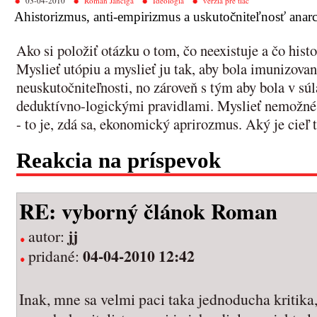
03-04-2010
Roman Jančiga
Ideológia
verzia pre tlač
Ahistorizmus, anti-empirizmus a uskutočniteľnosť anar
Ako si položiť otázku o tom, čo neexistuje a čo hist
Myslieť utópiu a myslieť ju tak, aby bola imunizovan
neuskutočniteľnosti, no zároveň s tým aby bola v s
deduktívno-logickými pravidlami. Myslieť nemožné
- to je, zdá sa, ekonomický aprirozmus. Aký je cieľ
Reakcia na príspevok
RE: vyborný článok Roman
jj
autor:
04-04-2010 12:42
pridané:
Inak, mne sa velmi paci taka jednoducha kritika,