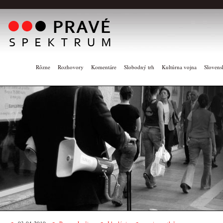
Rôzne
Rozhovory
Komentáre
Slobodný trh
Kultúrna vojna
Slovens