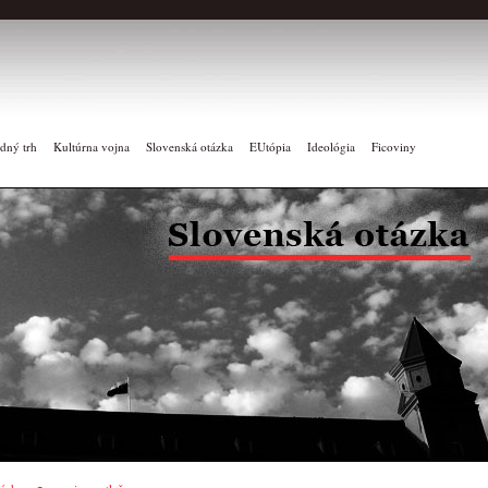
dný trh
Kultúrna vojna
Slovenská otázka
EUtópia
Ideológia
Ficoviny