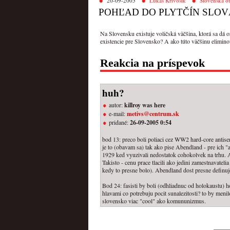
20-09-2005
Lukáš Krivošík
Slovenská o
POHĽAD DO PLYTČÍN SLOV
Na Slovensku existuje voličská väčšina, ktorá sa dá o
existencie pre Slovensko? A ako túto väčšinu elimino
Reakcia na príspevok
huh?
autor:
killroy was here
e-mail:
metivs@centrum.sk
pridané:
26-09-2005 0:54
bod 13: preco boli poliaci cez WW2 hard-core antisem
je to (obavam sa) tak ako pise Abendland - pre ich 
1929 ked vyuzivali nedostatok cohokolvek na trhu. A
Takisto - cenu prace tlacili ako jedini zamestnavate
kedy to presne bolo). Abendland dost presne definuje
Bod 24: fasisti by boli (odhliadnuc od holokaustu)
hlavami co potrebuju pocit sunalezitosti? to by menil
slovensko viac "cool" ako komununizmus.