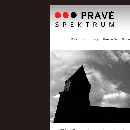
Rôzne
Rozhovory
Komentáre
Slobo