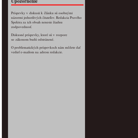
Upozornenie
Príspevky v diskusii k článku sú osobnými
názormi jednotlivých čitateľov. Redakcia Pravého
Spektra za ich obsah nenesie žiadnu
zodpovednosť.
Diskusné príspevky, ktoré sú v rozpore
so zákonom budú odstránené.
O problematických príspevkoch nám môžete dať
vedieť e-mailom na adresu redakcie.