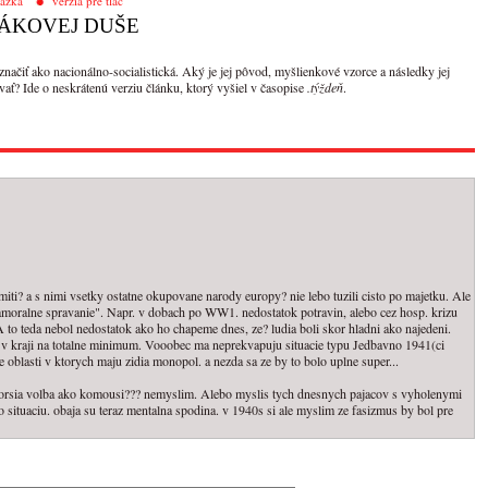
tázka
verzia pre tlač
ÁKOVEJ DUŠE
značiť ako nacionálno-socialistická. Aký je jej pôvod, myšlienkové vzorce a následky jej
vať? Ide o neskrátenú verziu článku, ktorý vyšiel v časopise
.týždeň
.
iti? a s nimi vsetky ostatne okupovane narody europy? nie lebo tuzili cisto po majetku. Ale
"amoralne spravanie". Napr. v dobach po WW1. nedostatok potravin, alebo cez hosp. krizu
 to teda nebol nedostatok ako ho chapeme dnes, ze? ludia boli skor hladni ako najedeni.
lia v kraji na totalne minimum. Vooobec ma neprekvapuju situacie typu Jedbavno 1941(ci
 oblasti v ktorych maju zidia monopol. a nezda sa ze by to bolo uplne super...
 horsia volba ako komousi??? nemyslim. Alebo myslis tych dnesnych pajacov s vyholenymi
o situaciu. obaja su teraz mentalna spodina. v 1940s si ale myslim ze fasizmus by bol pre