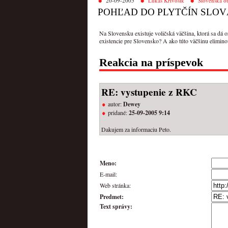
20-09-2005
Lukáš Krivošík
Slovenská o
POHĽAD DO PLYTČÍN SLOV
Na Slovensku existuje voličská väčšina, ktorá sa dá o
existencie pre Slovensko? A ako túto väčšinu elimino
Reakcia na príspevok
RE: vystupenie z RKC
autor:
Dewey
pridané:
25-09-2005 9:14
Dakujem za informaciu Peto.
Meno:
E-mail:
Web stránka:
Predmet:
Text správy: