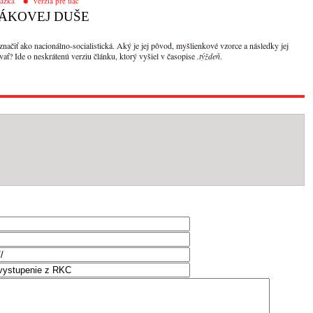
tázka
verzia pre tlač
ÁKOVEJ DUŠE
značiť ako nacionálno-socialistická. Aký je jej pôvod, myšlienkové vzorce a následky jej
vať? Ide o neskrátenú verziu článku, ktorý vyšiel v časopise
.týždeň
.