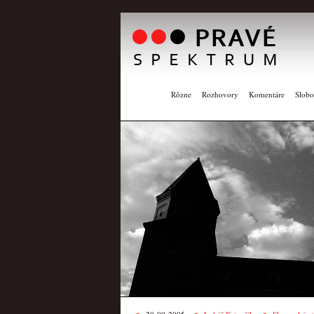
Rôzne
Rozhovory
Komentáre
Slobo