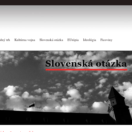
dný trh
Kultúrna vojna
Slovenská otázka
EUtópia
Ideológia
Ficoviny