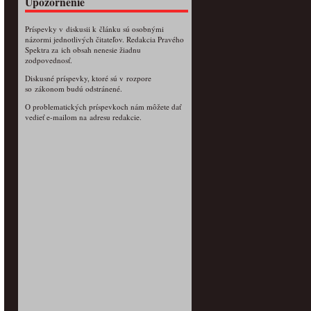
Upozornenie
Príspevky v diskusii k článku sú osobnými
názormi jednotlivých čitateľov. Redakcia Pravého
Spektra za ich obsah nenesie žiadnu
zodpovednosť.
Diskusné príspevky, ktoré sú v rozpore
so zákonom budú odstránené.
O problematických príspevkoch nám môžete dať
vedieť e-mailom na adresu redakcie.