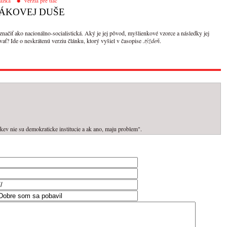
tázka
verzia pre tlač
ÁKOVEJ DUŠE
značiť ako nacionálno-socialistická. Aký je jej pôvod, myšlienkové vzorce a následky jej
vať? Ide o neskrátenú verziu článku, ktorý vyšiel v časopise
.týždeň
.
kev nie su demokraticke institucie a ak ano, maju problem".