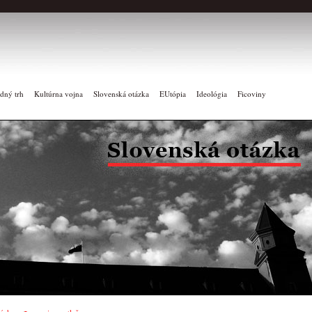
dný trh
Kultúrna vojna
Slovenská otázka
EUtópia
Ideológia
Ficoviny