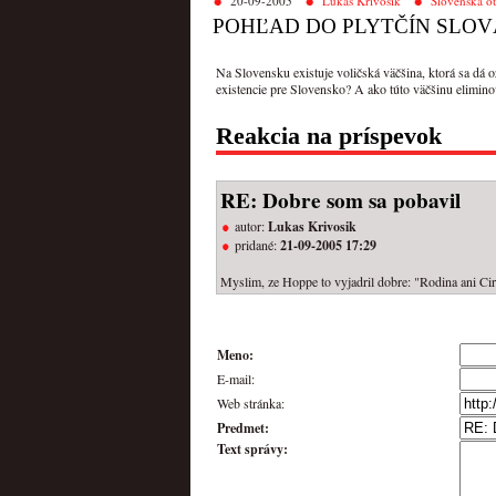
20-09-2005
Lukáš Krivošík
Slovenská o
POHĽAD DO PLYTČÍN SLOV
Na Slovensku existuje voličská väčšina, ktorá sa dá o
existencie pre Slovensko? A ako túto väčšinu elimino
Reakcia na príspevok
RE: Dobre som sa pobavil
autor:
Lukas Krivosik
pridané:
21-09-2005 17:29
Myslim, ze Hoppe to vyjadril dobre: "Rodina ani Cir
Meno:
E-mail:
Web stránka:
Predmet:
Text správy: