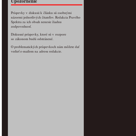
Upozornenie
Príspevky v diskusii k článku sú osobnými
názormi jednotlivých čitateľov. Redakcia Pravého
Spektra za ich obsah nenesie žiadnu
zodpovednosť.
Diskusné príspevky, ktoré sú v rozpore
so zákonom budú odstránené.
O problematických príspevkoch nám môžete dať
vedieť e-mailom na adresu redakcie.