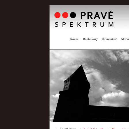
Rôzne
Rozhovory
Komentáre
Slobo