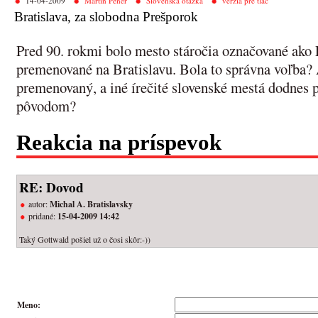
14-04-2009
Martin Pener
Slovenská otázka
verzia pre tlač
Bratislava, za slobodna Prešporok
Pred 90. rokmi bolo mesto stáročia označované ako 
premenované na Bratislavu. Bola to správna voľba? 
premenovaný, a iné írečité slovenské mestá dodnes
pôvodom?
Reakcia na príspevok
RE: Dovod
autor:
Michal A. Bratislavsky
pridané:
15-04-2009 14:42
Taký Gottwald pošiel už o čosi skôr:-))
Meno: