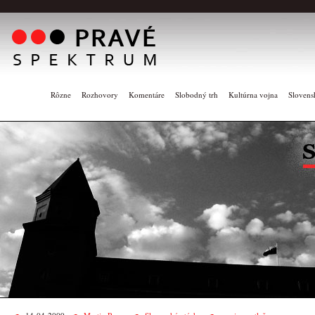
Rôzne
Rozhovory
Komentáre
Slobodný trh
Kultúrna vojna
Slovens