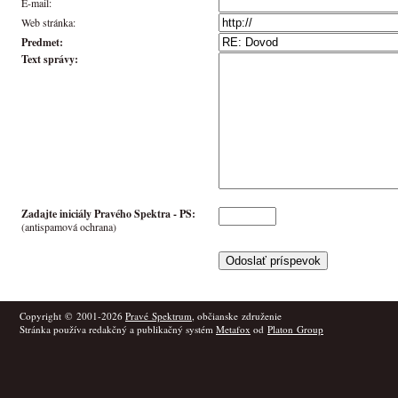
E-mail:
Web stránka:
Predmet:
Text správy:
Zadajte iniciály Pravého Spektra -
PS
:
(antispamová ochrana)
Copyright © 2001-2026
Pravé Spektrum
, občianske združenie
Stránka používa redakčný a publikačný systém
Metafox
od
Platon Group