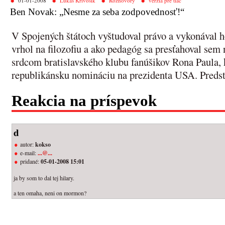
01-01-2008
Lukáš Krivošík
Rozhovory
verzia pre tlač
Ben Novak: „Nesme za seba zodpovednosť!“
V Spojených štátoch vyštudoval právo a vykonával h
vrhol na filozofiu a ako pedagóg sa presťahoval sem 
srdcom bratislavského klubu fanúšikov Rona Paula, 
republikánsku nomináciu na prezidenta USA. Pred
Reakcia na príspevok
d
autor:
kokso
e-mail:
...@...
pridané:
05-01-2008 15:01
ja by som to dal tej hilary.
a ten omaha, neni on mormon?