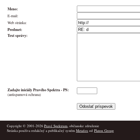
Meno:
E-mail:
Web stránka:
Predmet:
Text správy:
Zadajte iniciály Pravého Spektra -
PS
:
(antispamová ochrana)
Copyright © 2001-2026
Pravé Spektrum
, občianske združenie
Stránka používa redakčný a publikačný systém
Metafox
od
Platon Group