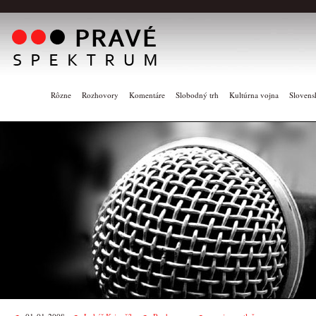
Rôzne
Rozhovory
Komentáre
Slobodný trh
Kultúrna vojna
Slovens