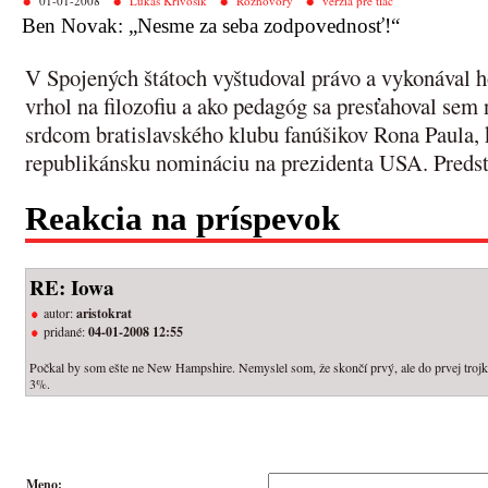
01-01-2008
Lukáš Krivošík
Rozhovory
verzia pre tlač
Ben Novak: „Nesme za seba zodpovednosť!“
V Spojených štátoch vyštudoval právo a vykonával h
vrhol na filozofiu a ako pedagóg sa presťahoval sem 
srdcom bratislavského klubu fanúšikov Rona Paula, 
republikánsku nomináciu na prezidenta USA. Pred
Reakcia na príspevok
RE: Iowa
autor:
aristokrat
pridané:
04-01-2008 12:55
Počkal by som ešte ne New Hampshire. Nemyslel som, že skončí prvý, ale do prvej trojk
3%.
Meno: