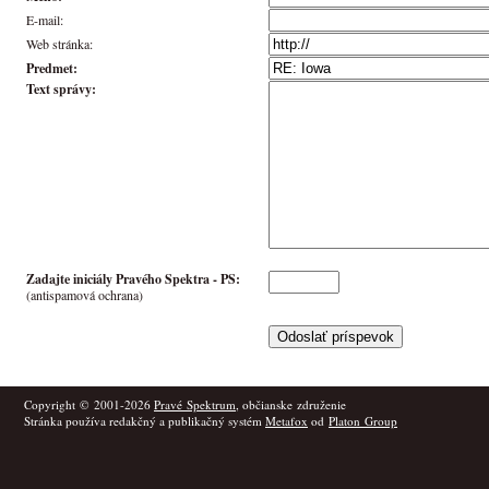
E-mail:
Web stránka:
Predmet:
Text správy:
Zadajte iniciály Pravého Spektra -
PS
:
(antispamová ochrana)
Copyright © 2001-2026
Pravé Spektrum
, občianske združenie
Stránka používa redakčný a publikačný systém
Metafox
od
Platon Group