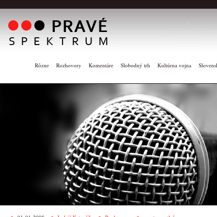
Rôzne
Rozhovory
Komentáre
Slobodný trh
Kultúrna vojna
Slovens