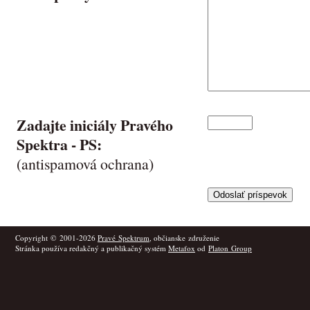
Zadajte iniciály Pravého
Spektra -
PS
:
(antispamová ochrana)
Copyright © 2001-2026
Pravé Spektrum
, občianske združenie
Stránka používa redakčný a publikačný systém
Metafox
od
Platon Group