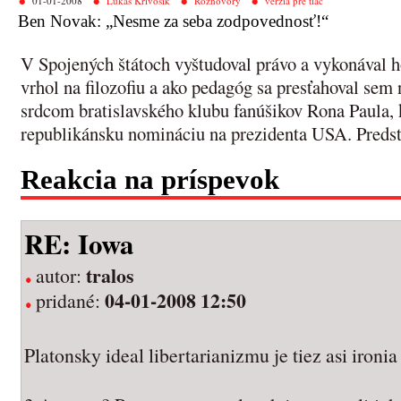
01-01-2008
Lukáš Krivošík
Rozhovory
verzia pre tlač
Ben Novak: „Nesme za seba zodpovednosť!“
V Spojených štátoch vyštudoval právo a vykonával h
vrhol na filozofiu a ako pedagóg sa presťahoval sem 
srdcom bratislavského klubu fanúšikov Rona Paula, 
republikánsku nomináciu na prezidenta USA. Pred
Reakcia na príspevok
RE: Iowa
tralos
autor:
04-01-2008 12:50
pridané:
Platonsky ideal libertarianizmu je tiez asi ironia