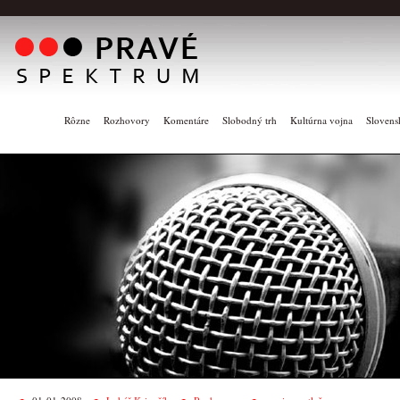
Rôzne
Rozhovory
Komentáre
Slobodný trh
Kultúrna vojna
Slovens