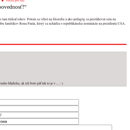
verzia pre tlač
povednosť!“
 tam tridsať rokov. Potom sa vrhol na filozofiu a ako pedagóg sa presťahoval sem na
lubu fanúšikov Rona Paula, ktorý sa uchádza o republikánsku nomináciu na prezidenta USA.
ho hľadiska, ak ich bolo päť tak to je v ... : ).