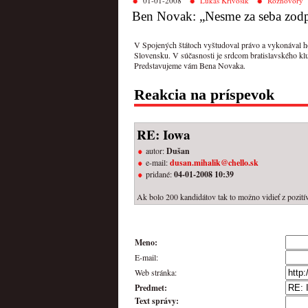
01-01-2008
Lukáš Krivošík
Rozhovory
Ben Novak: „Nesme za seba zod
V Spojených štátoch vyštudoval právo a vykonával ho
Slovensku. V súčasnosti je srdcom bratislavského k
Predstavujeme vám Bena Novaka.
Reakcia na príspevok
RE: Iowa
autor:
Dušan
e-mail:
dusan.mihalik@chello.sk
pridané:
04-01-2008 10:39
Ak bolo 200 kandidátov tak to možno vidieť z pozitívne
Meno:
E-mail:
Web stránka:
Predmet:
Text správy: