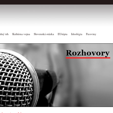
dný trh
Kultúrna vojna
Slovenská otázka
EUtópia
Ideológia
Ficoviny