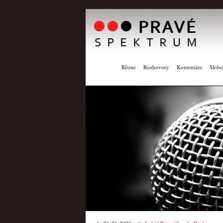
Rôzne
Rozhovory
Komentáre
Slobo