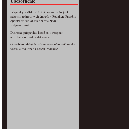
Upozornenie
Príspevky v diskusii k článku sú osobnými
názormi jednotlivých čitateľov. Redakcia Pravého
Spektra za ich obsah nenesie žiadnu
zodpovednosť.
Diskusné príspevky, ktoré sú v rozpore
so zákonom budú odstránené.
O problematických príspevkoch nám môžete dať
vedieť e-mailom na adresu redakcie.