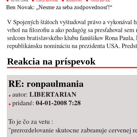
01-01-2008
Lukáš Krivošík
Rozhovory
verzia pre tlač
Ben Novak: „Nesme za seba zodpovednosť!“
V Spojených štátoch vyštudoval právo a vykonával h
vrhol na filozofiu a ako pedagóg sa presťahoval sem 
srdcom bratislavského klubu fanúšikov Rona Paula, 
republikánsku nomináciu na prezidenta USA. Pred
Reakcia na príspevok
RE: ronpaulmania
LIBERTARIAN
autor:
04-01-2008 7:28
pridané:
To je čo za vetu :
"prerozdelovanie skutocne zabranuje cervenej re