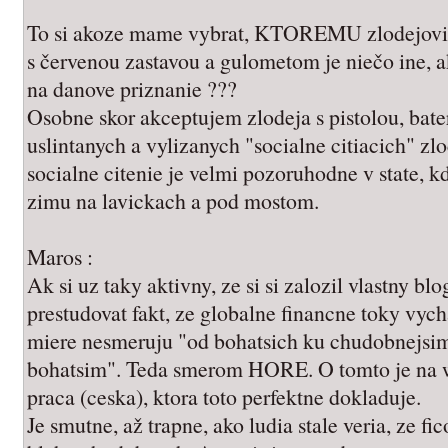
To si akoze mame vybrat, KTOREMU zlodejovi 
s červenou zastavou a gulometom je niečo ine, ak
na danove priznanie ???
Osobne skor akceptujem zlodeja s pistolou, bat
uslintanych a vylizanych "socialne citiacich" zl
socialne citenie je velmi pozoruhodne v state,
zimu na lavickach a pod mostom.
Maros :
Ak si uz taky aktivny, ze si si zalozil vlastny blo
prestudovat fakt, ze globalne financne toky vyc
miere nesmeruju "od bohatsich ku chudobnejsim"
bohatsim". Teda smerom HORE. O tomto je na w
praca (ceska), ktora toto perfektne dokladuje.
Je smutne, až trapne, ako ludia stale veria, ze f