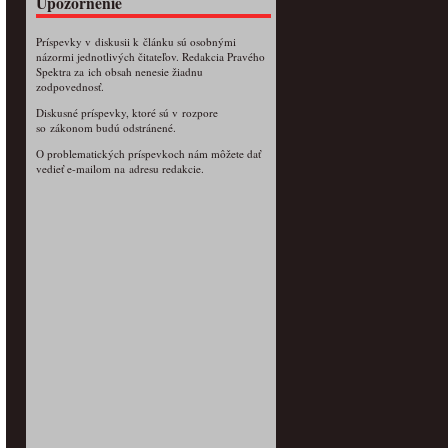
Upozornenie
Príspevky v diskusii k článku sú osobnými
názormi jednotlivých čitateľov. Redakcia Pravého
Spektra za ich obsah nenesie žiadnu
zodpovednosť.
Diskusné príspevky, ktoré sú v rozpore
so zákonom budú odstránené.
O problematických príspevkoch nám môžete dať
vedieť e-mailom na adresu redakcie.