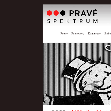
Rôzne
Rozhovory
Komentáre
Slobo