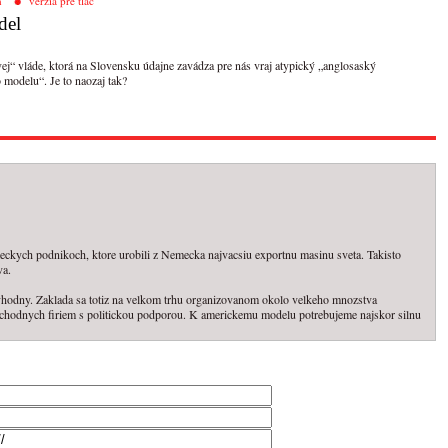
h
verzia pre tlač
del
vej“ vláde, ktorá na Slovensku údajne zavádza pre nás vraj atypický „anglosaský
modelu“. Je to naozaj tak?
ckych podnikoch, ktore urobili z Nemecka najvacsiu exportnu masinu sveta. Takisto
va.
 vhodny. Zaklada sa totiz na velkom trhu organizovanom okolo velkeho mnozstva
bchodnych firiem s politickou podporou. K americkemu modelu potrebujeme najskor silnu