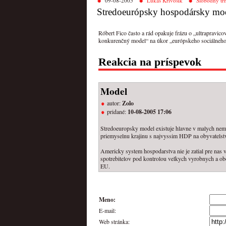
09-08-2005
Lukáš Krivošík
Slobodný tr
Stredoeurópsky hospodársky mo
Róbert Fico často a rád opakuje frázu o „ultrapravico
konkurenčný model“ na úkor „európskeho sociálneho 
Reakcia na príspevok
Model
autor:
Zolo
pridané:
10-08-2005 17:06
Stredoeuropsky model existuje hlavne v malych neme
priemyselnu krajinu s najvyssim HDP na obyvatelst
Americky system hospodarstva nie je zatial pre nas
spotrebitelov pod kontrolou velkych vyrobnych a o
EU.
Meno:
E-mail:
Web stránka: