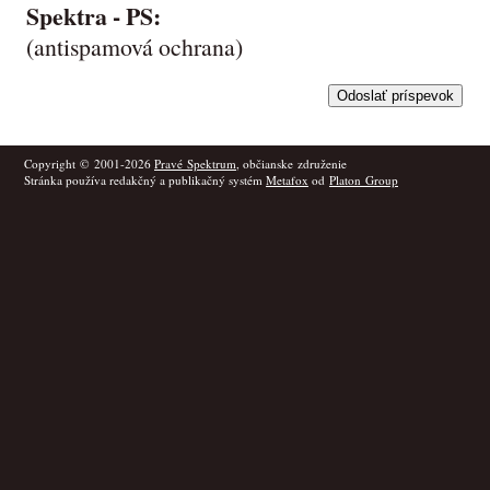
Spektra -
PS
:
(antispamová ochrana)
Copyright © 2001-2026
Pravé Spektrum
, občianske združenie
Stránka používa redakčný a publikačný systém
Metafox
od
Platon Group