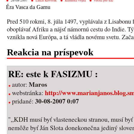
26-08-2007
Lukáš Krivošík
Kultúrna vojna
verzia pre tlač
Éra Vasca da Gamu
Pred 510 rokmi, 8. júla 1497, vyplávala z Lisabonu fl
oboplávať Afriku a nájsť námornú cestu do Indie. T
vznikla nová Európa, a tá vládla novému svetu. Zač
Reakcia na príspevok
RE: este k FASIZMU :
Maros
autor:
http://www.marianjanos.blog.sm
webstránka:
30-08-2007 0:07
pridané:
"„KDH musí byť vlasteneckou stranou, musí byť 
nemôže byť Ján Slota donekonečna jediný sloven