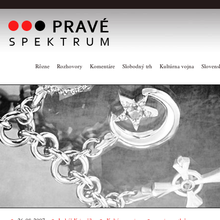
Rôzne
Rozhovory
Komentáre
Slobodný trh
Kultúrna vojna
Slovens