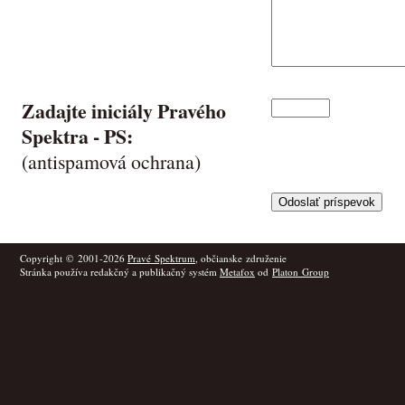
Zadajte iniciály Pravého
Spektra -
PS
:
(antispamová ochrana)
Copyright © 2001-2026
Pravé Spektrum
, občianske združenie
Stránka používa redakčný a publikačný systém
Metafox
od
Platon Group