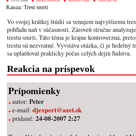
21-05-2006
Michal Drotován
Kultúrna vojna
verzia pre tlač
Kauza: Trest smrti
Vo svojej krátkej štúdii sa venujem najvyššiemu tres
pohľadu naň v súčasnosti. Zároveň stručne analyzuj
trestu smrti. Táto téma je krajne kontroverzná, pret
trestu sú nezvratné. Vyvstáva otázka, či je hrdelný 
sa uplatňoval prakticky počas celých dejín ľudstva.
Reakcia na príspevok
Prípomienky
Peter
autor:
djexpert@azet.sk
e-mail:
24-08-2007 2:27
pridané: