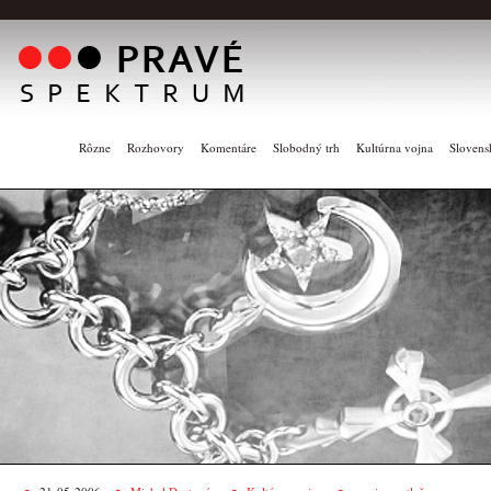
Rôzne
Rozhovory
Komentáre
Slobodný trh
Kultúrna vojna
Slovens