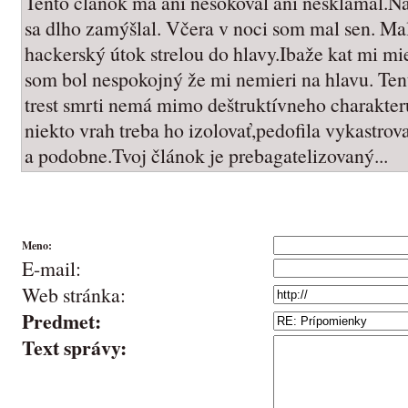
Tento článok má ani nešokoval ani nesklamal.Na
sa dlho zamýšlal. Včera v noci som mal sen. Ma
hackerský útok strelou do hlavy.Ibaže kat mi mie
som bol nespokojný že mi nemieri na hlavu. Tent
trest smrti nemá mimo deštruktívneho charakte
niekto vrah treba ho izolovať,pedofila vykastrov
a podobne.Tvoj článok je prebagatelizovaný...
Meno:
E-mail:
Web stránka:
Predmet:
Text správy: