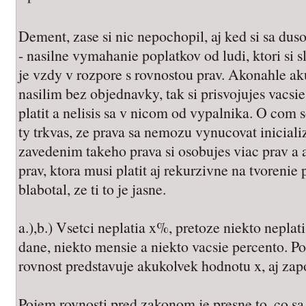
Dement, zase si nic nepochopil, aj ked si sa dus
- nasilne vymahanie poplatkov od ludi, ktori si 
je vzdy v rozpore s rovnostou prav. Akonahle a
nasilim bez objednavky, tak si prisvojujes vacsie 
platit a nelisis sa v nicom od vypalnika. O com
ty trkvas, ze prava sa nemozu vynucovat inicializ
zavedenim takeho prava si osobujes viac prav a
prav, ktora musi platit aj rekurzivne na tvorenie
blabotal, ze ti to je jasne.
a.),b.) Vsetci neplatia x%, pretoze niekto nepla
dane, niekto mensie a niekto vacsie percento. P
rovnost predstavuje akukolvek hodnotu x, aj zap
Pojem rovnosti pred zakonom je presne to, co s