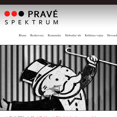
Rôzne
Rozhovory
Komentáre
Slobodný trh
Kultúrna vojna
Slovens