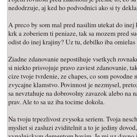
nedodrzuje, aj ked ho podvodnici ako si ty dekla
A preco by som mal pred nasilim utekat do inej 
krk a zoberiem ti peniaze, tak sa mozem pred su
odist do inej krajiny? Uz tu, debilko iba omielas
Ziadne zdanovanie nepostihuje vsetkych rovnak
si niekto prisvojuje pravo zaviest zdanovanie, tak
cize tvoje tvrdenie, ze chapes, co som povodne n
zvycajne klamstvo. Povinnost je nezmysel, preto
sa nevztahuje na dobrovolny zavazok alebo na n
prav. Ale to sa uz iba tocime dokola.
Na tvoju trpezlivost zvysoka seriem. Tvoja nes
mysliet si zasluzi zviditelnit a to je jediny dovo
vypalnickym dementom bavim. Je mi uz davno ja