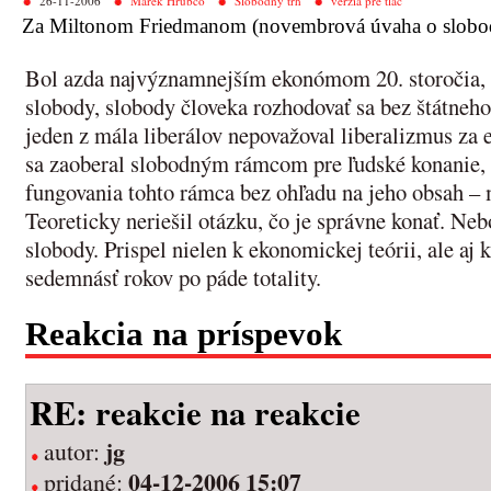
26-11-2006
Marek Hrubčo
Slobodný trh
verzia pre tlač
Za Miltonom Friedmanom (novembrová úvaha o slobo
Bol azda najvýznamnejším ekonómom 20. storočia
slobody, slobody človeka rozhodovať sa bez štátneho
jeden z mála liberálov nepovažoval liberalizmus za 
sa zaoberal slobodným rámcom pre ľudské konanie
fungovania tohto rámca bez ohľadu na jeho obsah – 
Teoreticky neriešil otázku, čo je správne konať. Neb
slobody. Prispel nielen k ekonomickej teórii, ale aj k
sedemnásť rokov po páde totality.
Reakcia na príspevok
RE: reakcie na reakcie
jg
autor:
04-12-2006 15:07
pridané: