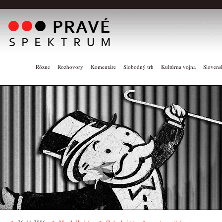
Rôzne
Rozhovory
Komentáre
Slobodný trh
Kultúrna vojna
Slovens