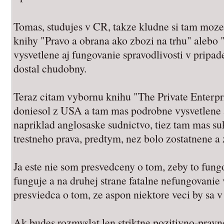
Tomas, studujes v CR, takze kludne si tam moz
knihy "Pravo a obrana ako zbozi na trhu" alebo
vysvetlene aj fungovanie spravodlivosti v pripa
dostal chudobny.
Teraz citam vybornu knihu "The Private Enterpr
doniesol z USA a tam mas podrobne vysvetlene 
napriklad anglosaske sudnictvo, tiez tam mas 
trestneho prava, predtym, nez bolo zostatnene 
Ja este nie som presvedceny o tom, zeby to fungo
funguje a na druhej strane fatalne nefungovanie
presviedca o tom, ze aspon niektore veci by sa v
Ak budes rozmyslat len striktne pozitivno-pravne