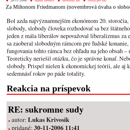
26-11-2006
Marek Hrubčo
Slobodný trh
verzia pre tlač
Za Miltonom Friedmanom (novembrová úvaha o slobo
Bol azda najvýznamnejším ekonómom 20. storočia
slobody, slobody človeka rozhodovať sa bez štátneho
jeden z mála liberálov nepovažoval liberalizmus za 
sa zaoberal slobodným rámcom pre ľudské konanie
fungovania tohto rámca bez ohľadu na jeho obsah – 
Teoreticky neriešil otázku, čo je správne konať. Neb
slobody. Prispel nielen k ekonomickej teórii, ale aj k
sedemnásť rokov po páde totality.
Reakcia na príspevok
RE: sukromne sudy
Lukas Krivosik
autor:
30-11-2006 11:41
pridané: