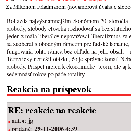
26-11-2006
Marek Hrubčo
Slobodný trh
verzia pre tlač
Za Miltonom Friedmanom (novembrová úvaha o slobo
Bol azda najvýznamnejším ekonómom 20. storočia
slobody, slobody človeka rozhodovať sa bez štátneho
jeden z mála liberálov nepovažoval liberalizmus za 
sa zaoberal slobodným rámcom pre ľudské konanie
fungovania tohto rámca bez ohľadu na jeho obsah – 
Teoreticky neriešil otázku, čo je správne konať. Neb
slobody. Prispel nielen k ekonomickej teórii, ale aj k
sedemnásť rokov po páde totality.
Reakcia na príspevok
RE: reakcie na reakcie
jg
autor:
29-11-2006 4:39
pridané: