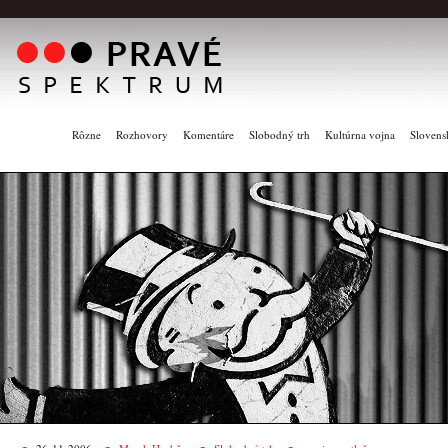
Rôzne
Rozhovory
Komentáre
Slobodný trh
Kultúrna vojna
Slovens