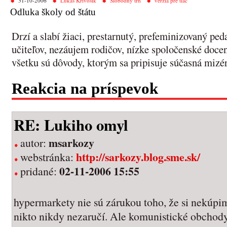
31-10-2006
Lukáš Krivošík
Slobodný trh
verzia pre tlač
Odluka školy od štátu
Drzí a slabí žiaci, prestarnutý, prefeminizovaný ped
učiteľov, nezáujem rodičov, nízke spoločenské docen
všetku sú dôvody, ktorým sa pripisuje súčasná mizér
Reakcia na príspevok
RE: Lukiho omyl
msarkozy
autor:
http://sarkozy.blog.sme.sk/
webstránka:
02-11-2006 15:55
pridané:
hypermarkety nie sú zárukou toho, že si nekúpi
nikto nikdy nezaručí. Ale komunistické obchody