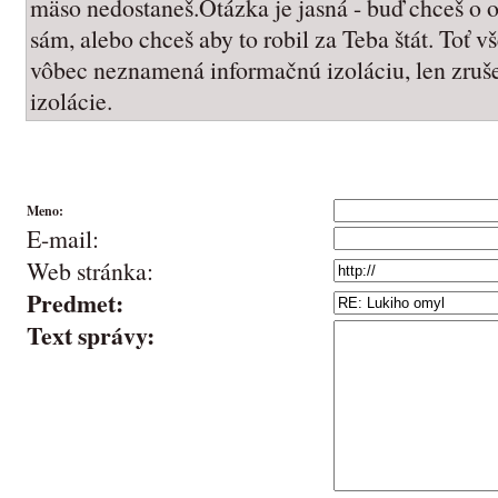
mäso nedostaneš.Otázka je jasná - buď chceš o o
sám, alebo chceš aby to robil za Teba štát. Toť v
vôbec neznamená informačnú izoláciu, len zruš
izolácie.
Meno:
E-mail:
Web stránka:
Predmet:
Text správy: