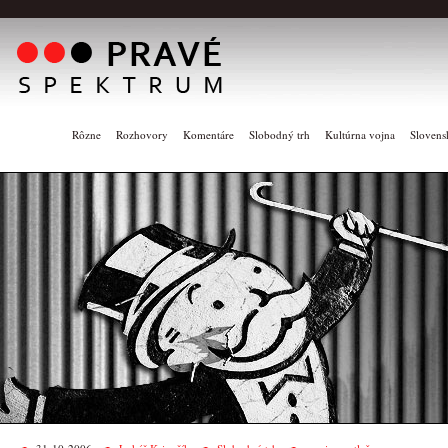
Rôzne
Rozhovory
Komentáre
Slobodný trh
Kultúrna vojna
Slovens