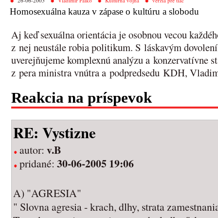
26-06-2005
Vladimír Palko
Kultúrna vojna
verzia pre tlač
Homosexuálna kauza v zápase o kultúru a slobodu
Aj keď sexuálna orientácia je osobnou vecou každého 
z nej neustále robia politikum. S láskavým dovolen
uverejňujeme komplexnú analýzu a konzervatívne s
z pera ministra vnútra a podpredsedu KDH, Vladim
Reakcia na príspevok
RE: Vystizne
v.B
autor:
30-06-2005 19:06
pridané:
A) "AGRESIA"
" Slovna agresia - krach, dlhy, strata zamestnania 