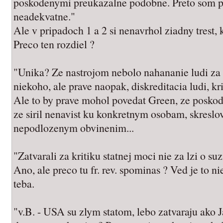
poskodenymi preukazalne podobne. Preto som p
neadekvatne."
Ale v pripadoch 1 a 2 si nenavrhol ziadny tres
Preco ten rozdiel ?
"Unika? Ze nastrojom nebolo nahananie ludi za 
niekoho, ale prave naopak, diskreditacia ludi, kr
Ale to by prave mohol povedat Green, ze poskod
ze siril nenavist ku konkretnym osobam, skreslo
nepodlozenym obvinenim...
"Zatvarali za kritiku statnej moci nie za lzi o suz
Ano, ale preco tu fr. rev. spominas ? Ved je to n
teba.
"v.B. - USA su zlym statom, lebo zatvaraju ako J