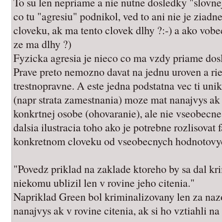
To su len nepriame a nie nutne dosledky "slovnej
co tu "agresiu" podnikol, ved to ani nie je ziadn
cloveku, ak ma tento clovek dlhy ?:-) a ako vob
ze ma dlhy ?)
Fyzicka agresia je nieco co ma vzdy priame dos
Prave preto nemozno davat na jednu uroven a rie
trestnopravne. A este jedna podstatna vec ti unik
(napr strata zamestnania) moze mat nanajvys ak
konkrtnej osobe (ohovaranie), ale nie vseobecne
dalsia ilustracia toho ako je potrebne rozlisovat
konkretnom cloveku od vseobecnych hodnotovy
"Povedz priklad na zaklade ktoreho by sa dal kri
niekomu ublizil len v rovine jeho citenia."
Napriklad Green bol kriminalizovany len za nazo
nanajvys ak v rovine citenia, ak si ho vztiahli na