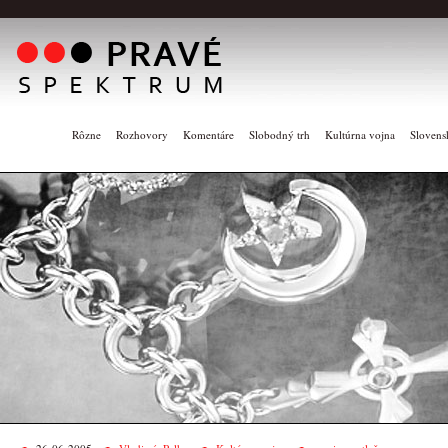
Rôzne
Rozhovory
Komentáre
Slobodný trh
Kultúrna vojna
Slovens