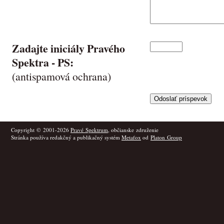
Zadajte iniciály Pravého
Spektra -
PS
:
(antispamová ochrana)
Copyright © 2001-2026
Pravé Spektrum
, občianske združenie
Stránka používa redakčný a publikačný systém
Metafox
od
Platon Group