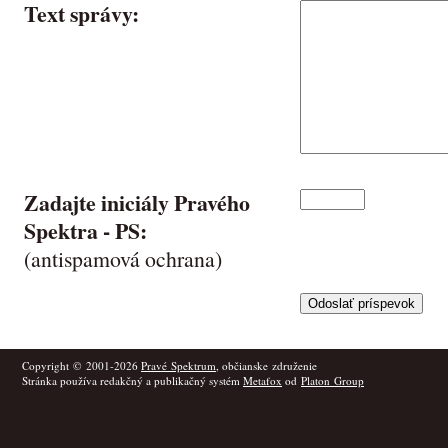
Text správy:
Zadajte iniciály Pravého
Spektra -
PS
:
(antispamová ochrana)
Copyright © 2001-2026
Pravé Spektrum
, občianske združenie
Stránka používa redakčný a publikačný systém
Metafox
od
Platon Group