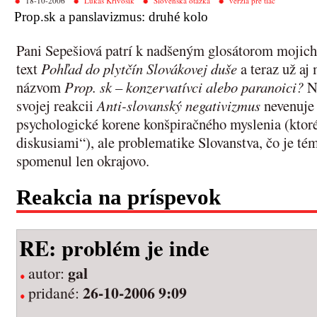
18-10-2006
Lukáš Krivošík
Slovenská otázka
verzia pre tlač
Prop.sk a panslavizmus: druhé kolo
Pani Sepešiová patrí k nadšeným glosátorom mojic
text
Pohľad do plytčín Slovákovej duše
a teraz už aj
názvom
Prop. sk – konzervatívci alebo paranoici?
Na
svojej reakcii
Anti-slovanský negativizmus
nevenuje 
psychologické korene konšpiračného myslenia (ktor
diskusiami“), ale problematike Slovanstva, čo je t
spomenul len okrajovo.
Reakcia na príspevok
RE: problém je inde
gal
autor:
26-10-2006 9:09
pridané: