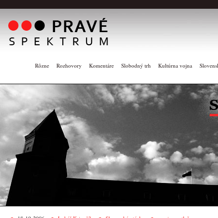
Rôzne
Rozhovory
Komentáre
Slobodný trh
Kultúrna vojna
Slovens