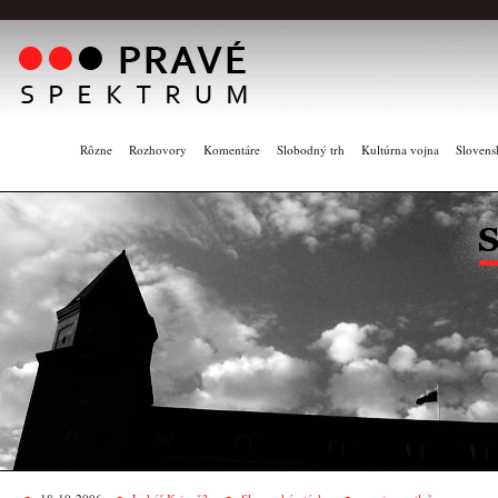
Rôzne
Rozhovory
Komentáre
Slobodný trh
Kultúrna vojna
Slovens