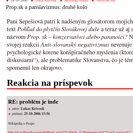
18-10-2006
Lukáš Krivošík
Slovenská otázka
verzia pre tlač
Prop.sk a panslavizmus: druhé kolo
Pani Sepešiová patrí k nadšeným glosátorom mojic
text
Pohľad do plytčín Slovákovej duše
a teraz už aj
názvom
Prop. sk – konzervatívci alebo paranoici?
Na
svojej reakcii
Anti-slovanský negativizmus
nevenuje 
psychologické korene konšpiračného myslenia (ktor
diskusiami“), ale problematike Slovanstva, čo je t
spomenul len okrajovo.
Reakcia na príspevok
RE: problém je inde
autor:
Lukas Krivosik
pridané:
25-10-2006 15:56
Wikipedia o Prope:
http://sk.wikipedia.org/wiki/Proti_pr%C3%BAdu_%28internetov%C3%A9_noviny%2..