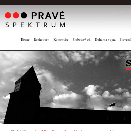
Rôzne
Rozhovory
Komentáre
Slobodný trh
Kultúrna vojna
Slovens