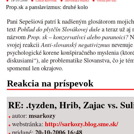
18-10-2006
Lukáš Krivošík
Slovenská otázka
verzia pre tlač
Prop.sk a panslavizmus: druhé kolo
Pani Sepešiová patrí k nadšeným glosátorom mojic
text
Pohľad do plytčín Slovákovej duše
a teraz už aj
názvom
Prop. sk – konzervatívci alebo paranoici?
Na
svojej reakcii
Anti-slovanský negativizmus
nevenuje 
psychologické korene konšpiračného myslenia (ktor
diskusiami“), ale problematike Slovanstva, čo je t
spomenul len okrajovo.
Reakcia na príspevok
RE: .tyzden, Hrib, Zajac vs. Sul
msarkozy
autor:
http://sarkozy.blog.sme.sk/
webstránka:
20-10-2006 16:48
pridané: