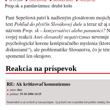
18-10-2006
Lukáš Krivošík
Slovenská otázka
verzia pre tlač
Prop.sk a panslavizmus: druhé kolo
Pani Sepešiová patrí k nadšeným glosátorom mojic
text
Pohľad do plytčín Slovákovej duše
a teraz už aj
názvom
Prop. sk – konzervatívci alebo paranoici?
Na
svojej reakcii
Anti-slovanský negativizmus
nevenuje 
psychologické korene konšpiračného myslenia (ktor
diskusiami“), ale problematike Slovanstva, čo je t
spomenul len okrajovo.
Reakcia na príspevok
RE: Ak kritizovať komunizmus
autor:
dux
pridané:
19-10-2006 14:19
Nenávidieť sa až za hrob je naozaj trápne. Aj ja keď som si prečítal isté poľské stránky, h