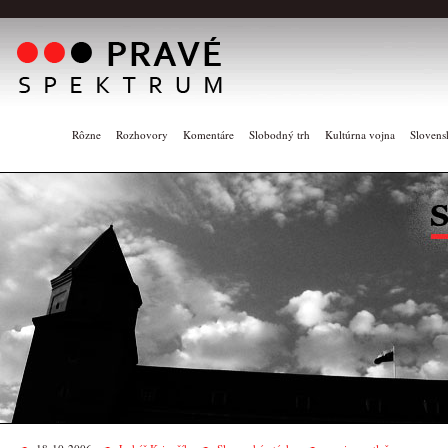
Rôzne
Rozhovory
Komentáre
Slobodný trh
Kultúrna vojna
Slovens