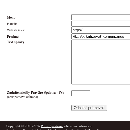
Meno:
E-mail:
Web stránka:
Predmet:
Text správy:
Zadajte iniciály Pravého Spektra -
PS
:
(antispamová ochrana)
Copyright © 2001-2026
Pravé Spektrum
, občianske združenie