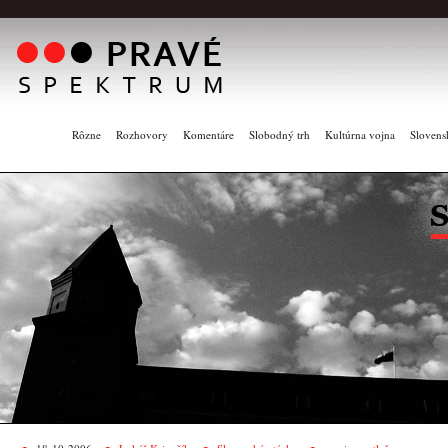
Rôzne
Rozhovory
Komentáre
Slobodný trh
Kultúrna vojna
Slovens