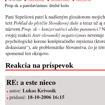
18-10-2006
Lukáš Krivošík
Slovenská otázka
verzia pre tlač
Prop.sk a panslavizmus: druhé kolo
Pani Sepešiová patrí k nadšeným glosátorom mojic
text
Pohľad do plytčín Slovákovej duše
a teraz už aj
názvom
Prop. sk – konzervatívci alebo paranoici?
Na
svojej reakcii
Anti-slovanský negativizmus
nevenuje 
psychologické korene konšpiračného myslenia (ktor
diskusiami“), ale problematike Slovanstva, čo je t
spomenul len okrajovo.
Reakcia na príspevok
RE: a este nieco
Lukas Krivosik
autor:
18-10-2006 16:15
pridané: