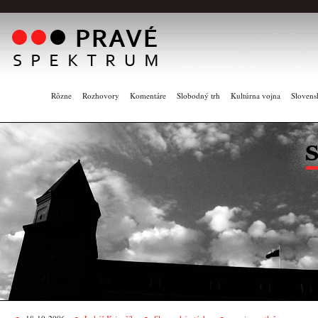
Rôzne
Rozhovory
Komentáre
Slobodný trh
Kultúrna vojna
Slovens