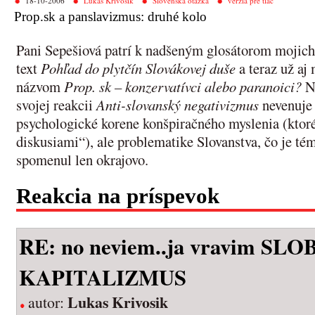
18-10-2006
Lukáš Krivošík
Slovenská otázka
verzia pre tlač
Prop.sk a panslavizmus: druhé kolo
Pani Sepešiová patrí k nadšeným glosátorom mojic
text
Pohľad do plytčín Slovákovej duše
a teraz už aj
názvom
Prop. sk – konzervatívci alebo paranoici?
Na
svojej reakcii
Anti-slovanský negativizmus
nevenuje 
psychologické korene konšpiračného myslenia (ktor
diskusiami“), ale problematike Slovanstva, čo je t
spomenul len okrajovo.
Reakcia na príspevok
RE: no neviem..ja vravim SL
KAPITALIZMUS
Lukas Krivosik
autor: