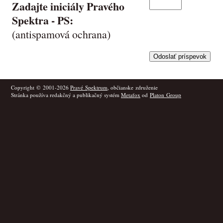
Zadajte iniciály Pravého
Spektra -
PS
:
(antispamová ochrana)
Copyright © 2001-2026
Pravé Spektrum
, občianske združenie
Stránka používa redakčný a publikačný systém
Metafox
od
Platon Group