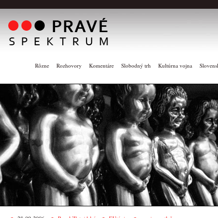
Rôzne
Rozhovory
Komentáre
Slobodný trh
Kultúrna vojna
Slovens