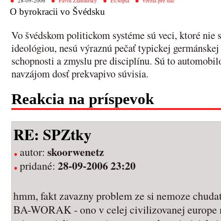
28-09-2006
Pavol Zlatoidský
EUtópia
verzia pre tlač
O byrokracii vo Švédsku
Vo švédskom politickom systéme sú veci, ktoré nie s
ideológiou, nesú výraznú pečať typickej germánskej 
schopnosti a zmyslu pre disciplínu. Sú to automobil
navzájom dosť prekvapivo súvisia.
Reakcia na príspevok
RE: SPZtky
skoorwenetz
autor:
28-09-2006 23:20
pridané:
hmm, fakt zavazny problem ze si nemoze chudat
BA-WORAK - ono v celej civilizovanej europe 