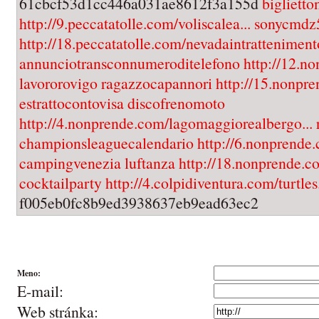
61cbcf53d1cc446a031ae8612f3a155d
bigliett
http://9.peccatatolle.com/voliscalea...
sonycmd
http://18.peccatatolle.com/nevadaintrattenimento
annunciotransconnumeroditelefono
http://12.n
lavororovigo
ragazzocapannori
http://15.nonpre
estrattocontovisa
discofrenomoto
http://4.nonprende.com/lagomaggiorealbergo...
championsleaguecalendario
http://6.nonprende.
campingvenezia
luftanza
http://18.nonprende.co
cocktailparty
http://4.colpidiventura.com/turtles.
f005eb0fc8b9ed3938637eb9ead63ec2
Meno:
E-mail:
Web stránka: