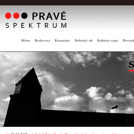
Rôzne
Rozhovory
Komentáre
Slobodný trh
Kultúrna vojna
Slovens