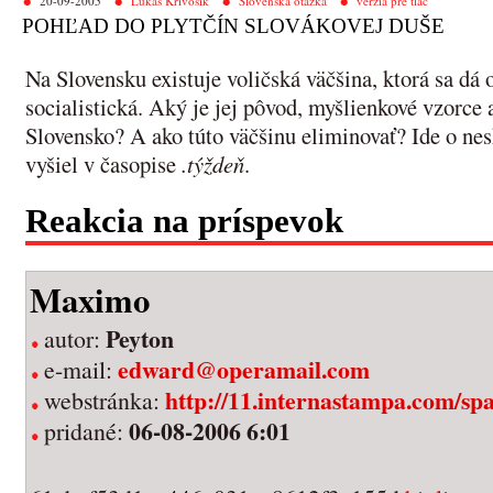
20-09-2005
Lukáš Krivošík
Slovenská otázka
verzia pre tlač
POHĽAD DO PLYTČÍN SLOVÁKOVEJ DUŠE
Na Slovensku existuje voličská väčšina, ktorá sa dá 
socialistická. Aký je jej pôvod, myšlienkové vzorce a
Slovensko? A ako túto väčšinu eliminovať? Ide o nes
vyšiel v časopise
.týždeň
.
Reakcia na príspevok
Maximo
Peyton
autor:
edward@operamail.com
e-mail:
http://11.internastampa.com/sp
webstránka:
06-08-2006 6:01
pridané: