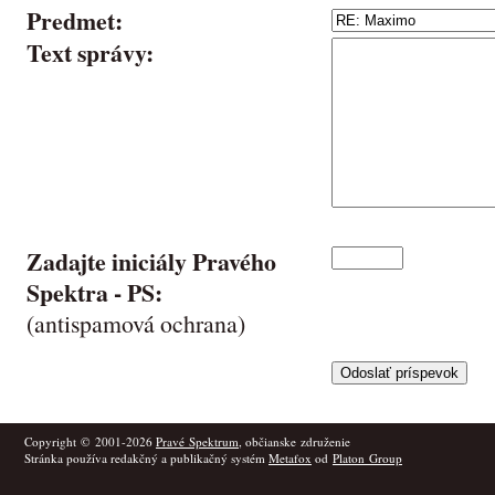
Predmet:
Text správy:
Zadajte iniciály Pravého
Spektra -
PS
:
(antispamová ochrana)
Copyright © 2001-2026
Pravé Spektrum
, občianske združenie
Stránka používa redakčný a publikačný systém
Metafox
od
Platon Group