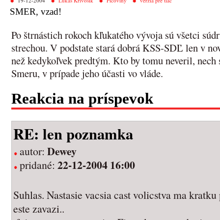
19-12-2004
Lukáš Krivošík
Ficoviny
verzia pre tlač
SMER, vzad!
Po štrnástich rokoch kľukatého vývoja sú všetci súd
strechou. V podstate stará dobrá KSS-SDĽ len v novo
než kedykoľvek predtým. Kto by tomu neveril, nech 
Smeru, v prípade jeho účasti vo vláde.
Reakcia na príspevok
RE: len poznamka
Dewey
autor:
22-12-2004 16:00
pridané:
Suhlas. Nastasie vacsia cast volicstva ma kratku
este zavazi..