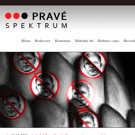
Rôzne
Rozhovory
Komentáre
Slobodný trh
Kultúrna vojna
Slovens