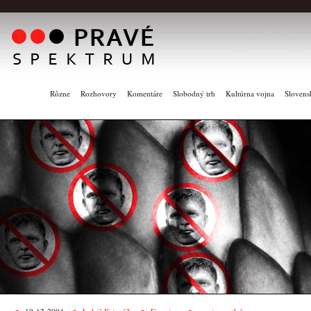
Rôzne
Rozhovory
Komentáre
Slobodný trh
Kultúrna vojna
Slovens