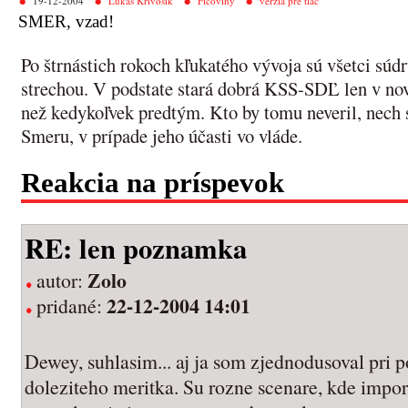
19-12-2004
Lukáš Krivošík
Ficoviny
verzia pre tlač
SMER, vzad!
Po štrnástich rokoch kľukatého vývoja sú všetci súd
strechou. V podstate stará dobrá KSS-SDĽ len v novo
než kedykoľvek predtým. Kto by tomu neveril, nech 
Smeru, v prípade jeho účasti vo vláde.
Reakcia na príspevok
RE: len poznamka
Zolo
autor:
22-12-2004 14:01
pridané:
Dewey, suhlasim... aj ja som zjednodusoval pri p
doleziteho meritka. Su rozne scenare, kde impo