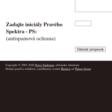
Zadajte iniciály Pravého
Spektra -
PS
:
(antispamová ochrana)
Copyright © 2001-2026
Pravé Spektrum
, občianske združenie
Stránka používa redakčný a publikačný systém
Metafox
od
Platon Group