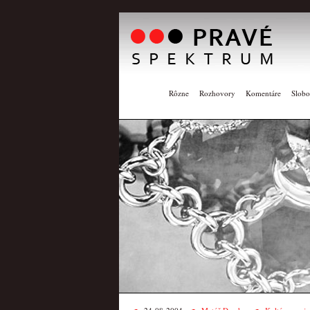
Rôzne
Rozhovory
Komentáre
Slobo