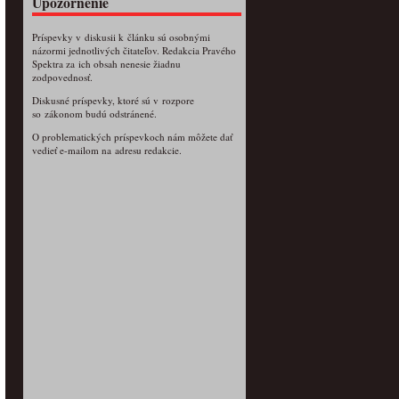
Upozornenie
Príspevky v diskusii k článku sú osobnými
názormi jednotlivých čitateľov. Redakcia Pravého
Spektra za ich obsah nenesie žiadnu
zodpovednosť.
Diskusné príspevky, ktoré sú v rozpore
so zákonom budú odstránené.
O problematických príspevkoch nám môžete dať
vedieť e-mailom na adresu redakcie.