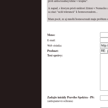
proti antisexualnej klime v krajine".
A napad, s ktorym prisli niektori Zeleni v Nemecku
sa ziaci "ucili tolerancii" k homosexualom...
Mam pocit, ze aj mnohi homosexuali maju problem s 
Meno:
E-mail:
Web stránka:
Predmet:
Text správy:
Zadajte iniciály Pravého Spektra -
PS
:
(antispamová ochrana)