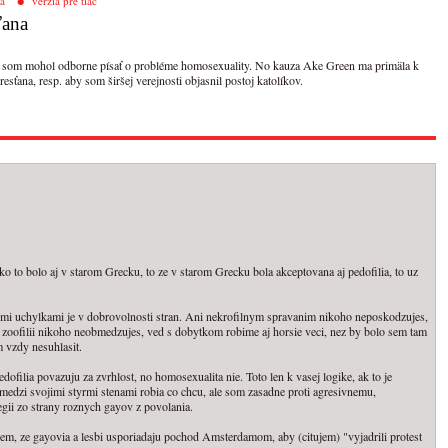
a
verzia pre tlač
ťana
 som mohol odborne písať o probléme homosexuality. No kauza Ake Green ma primäla k
ťana, resp. aby som širšej verejnosti objasnil postoj katolíkov.
o to bolo aj v starom Grecku, to ze v starom Grecku bola akceptovana aj pedofilia, to uz
nymi uchylkami je v dobrovolnosti stran. Ani nekrofilnym spravanim nikoho neposkodzujes,
 zoofilii nikoho neobmedzujes, ved s dobytkom robime aj horsie veci, nez by bolo sem tam
m vzdy nesuhlasit.
edofilia povazuju za zvrhlost, no homosexualita nie. Toto len k vasej logike, ak to je
medzi svojimi styrmi stenami robia co chcu, ale som zasadne proti agresivnemu,
egii zo strany roznych gayov z povolania.
em, ze gayovia a lesbi usporiadaju pochod Amsterdamom, aby (citujem) "vyjadrili protest