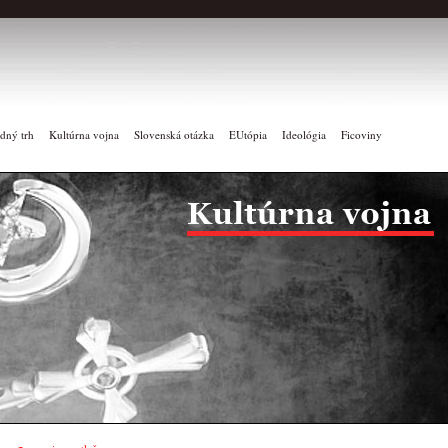
dný trh
Kultúrna vojna
Slovenská otázka
EUtópia
Ideológia
Ficoviny