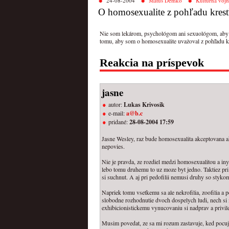
24-08-2004
Matúš Demko
Kultúrna vojn
O homosexualite z pohľadu kres
Nie som lekárom, psychológom ani sexuológom, aby
tomu, aby som o homosexualite uvažoval z pohľadu kres
Reakcia na príspevok
jasne
autor:
Lukas Krivosik
e-mail:
a@b.c
pridané:
28-08-2004 17:59
Jasne Wesley, raz bude homosexualita akceptovana ak
nepovies.
Nie je pravda, ze rozdiel medzi homosexualitou a i
lebo tomu druhemu to uz moze byt jedno. Taktiez pri
si suchnut. A aj pri pedofilii nemusi druhy so styko
Napriek tomu vsetkemu sa ale nekrofilia, zoofilia a p
slobodne rozhodnutie dvoch dospelych ludi, nech si 
exhibicionistickemu vynucovaniu si nadprav a privil
Musim povedat, ze sa mi rozum zastavuje, ked pocuj