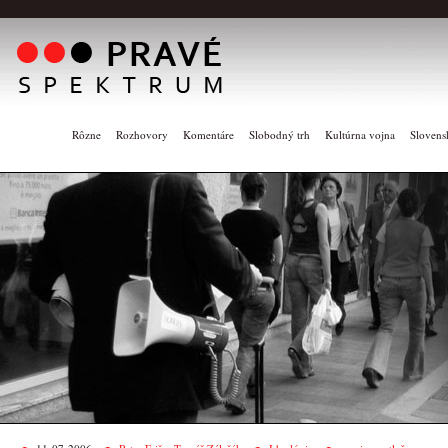
Rôzne
Rozhovory
Komentáre
Slobodný trh
Kultúrna vojna
Slovens