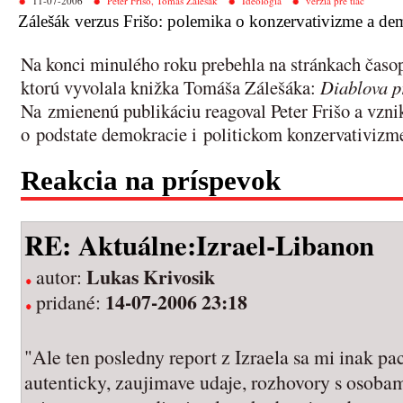
11-07-2006
Peter Frišo, Tomáš Zálešák
Ideológia
verzia pre tlač
Zálešák verzus Frišo: polemika o konzervativizme a de
Na konci minulého roku prebehla na stránkach časop
ktorú vyvolala knižka Tomáša Zálešáka:
Diablova p
Na zmienenú publikáciu reagoval Peter Frišo a vzni
o podstate demokracie i politickom konzervativizm
Reakcia na príspevok
RE: Aktuálne:Izrael-Libanon
Lukas Krivosik
autor:
14-07-2006 23:18
pridané:
"Ale ten posledny report z Izraela sa mi inak pac
autenticky, zaujimave udaje, rozhovory s osobami