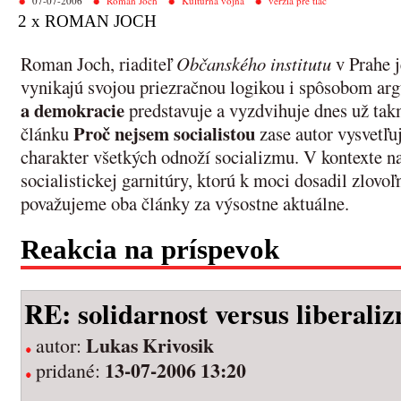
07-07-2006
Roman Joch
Kultúrna vojna
verzia pre tlač
2 x ROMAN JOCH
Roman Joch, riaditeľ
Občanského institutu
v Prahe j
vynikajú svojou priezračnou logikou i spôsobom a
a demokracie
predstavuje a vyzdvihuje dnes už ta
Proč nejsem socialistou
článku
zase autor vysvetľu
charakter všetkých odnoží socializmu. V kontexte n
socialistickej garnitúry, ktorú k moci dosadil zlovoľ
považujeme oba články za výsostne aktuálne.
Reakcia na príspevok
RE: solidarnost versus liberali
Lukas Krivosik
autor:
13-07-2006 13:20
pridané: