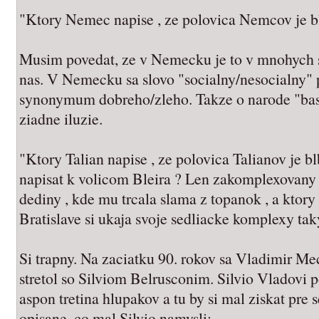
"Ktory Nemec napise , ze polovica Nemcov je b
Musim povedat, ze v Nemecku je to v mnohych
nas. V Nemecku sa slovo "socialny/nesocialny"
synonymum dobreho/zleho. Takze o narode "bas
ziadne iluzie.
"Ktory Talian napise , ze polovica Talianov je blb
napisat k volicom Bleira ? Len zakomplexovany S
dediny , kde mu trcala slama z topanok , a ktory
Bratislave si ukaja svoje sedliacke komplexy t
Si trapny. Na zaciatku 90. rokov sa Vladimir Meci
stretol so Silviom Belrusconim. Silvio Vladovi 
aspon tretina hlupakov a tu by si mal ziskat pre 
opisane, co mal Silvio namysli: