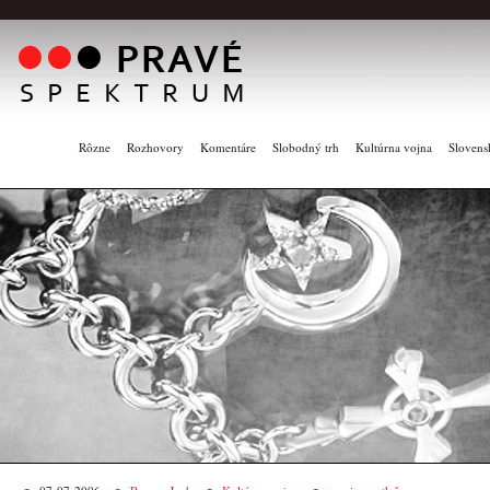
Rôzne
Rozhovory
Komentáre
Slobodný trh
Kultúrna vojna
Slovens