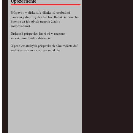
Upozornenie
Príspevky v diskusii k článku sú osobnými
názormi jednotlivých čitateľov. Redakcia Pravého
Spektra za ich obsah nenesie žiadnu
zodpovednosť.
Diskusné príspevky, ktoré sú v rozpore
so zákonom budú odstránené.
O problematických príspevkoch nám môžete dať
vedieť e-mailom na adresu redakcie.