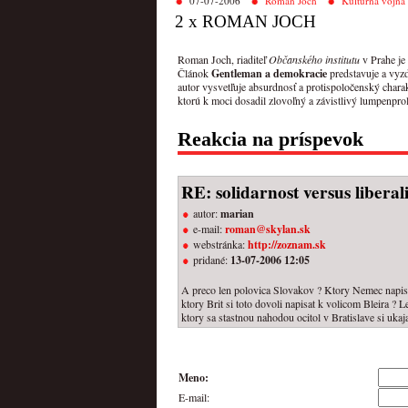
07-07-2006
Roman Joch
Kultúrna vojna
2 x ROMAN JOCH
Roman Joch, riaditeľ
Občanského institutu
v Prahe je
Článok
Gentleman a demokracie
predstavuje a vyz
autor vysvetľuje absurdnosť a protispoločenský charak
ktorú k moci dosadil zlovoľný a závistlivý lumpenpro
Reakcia na príspevok
RE: solidarnost versus libera
autor:
marian
e-mail:
roman@skylan.sk
webstránka:
http://zoznam.sk
pridané:
13-07-2006 12:05
A preco len polovica Slovakov ? Ktory Nemec napise 
ktory Brit si toto dovoli napisat k volicom Bleira ?
ktory sa stastnou nahodou ocitol v Bratislave si uk
Meno:
E-mail: