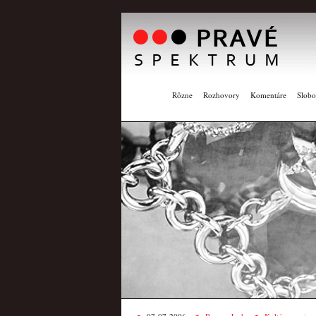
Rôzne
Rozhovory
Komentáre
Slobo