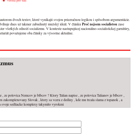
verzia pre tlač
 autorom dvoch textov, ktoré vynikajú svojou priezračnou logikou i spôsobom argumentácie.
dvihuje dnes už takmer zabudnutý mužský ideál. V článku
Proč nejsem socialistou
zase
ter všetkých odnoží socializmu. V kontexte nastupujúcej nacionálno-socialistickej garnitúry,
letariát považujeme oba články za výsostne aktuálne.
lizmus
, ze polovica Nemcov je blbcov ? Ktory Talian napise , ze polovica Talianov je blbcov ,
 Len zakomplexovany Slovak , ktory sa vcera z dediny , kde mu trcala slama z topanok , a
aja svoje sedliacke komplexy takymito vyrokmi