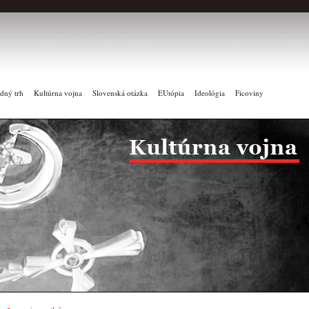
dný trh
Kultúrna vojna
Slovenská otázka
EUtópia
Ideológia
Ficoviny